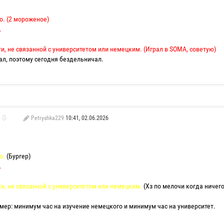
о. (2 мороженое)
.
и, не связанной с университетом или немецким. (Играл в SOMA, советую)
ал, поэтому сегодня бездельничал.
Petryshka229
10:41, 02.06.2026
о.
(Бургер)
.
и, не связанной с университетом или немецким.
(Хз по мелочи когда ничего
ер: минимум час на изучение немецкого и минимум час на университет.