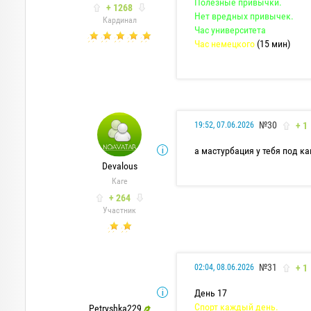
Полезные привычки.
+ 1268
Нет вредных привычек.
Кардинал
Час университета
Час немецкого
(15 мин)
№30
+ 1
19:52, 07.06.2026
а мастурбация у тебя под 
Devalous
Каге
+ 264
Участник
№31
+ 1
02:04, 08.06.2026
День 17
Спорт каждый день.
Petryshka229