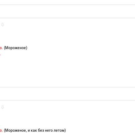
о.
(Мороженое)
.
о.
(Мороженое, и как без него летом)