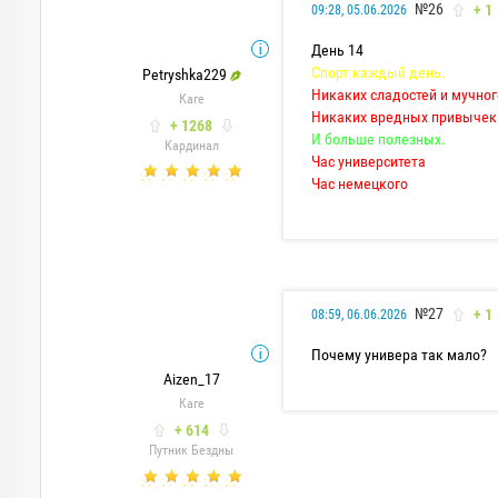
№26
+ 1
09:28, 05.06.2026
День 14
Спорт каждый день.
Petryshka229
Никаких сладостей и мучног
Каге
Никаких вредных привычек
+ 1268
И больше полезных.
Кардинал
Час университета
Час немецкого
№27
+ 1
08:59, 06.06.2026
Почему универа так мало?
Aizen_17
Каге
+ 614
Путник Бездны