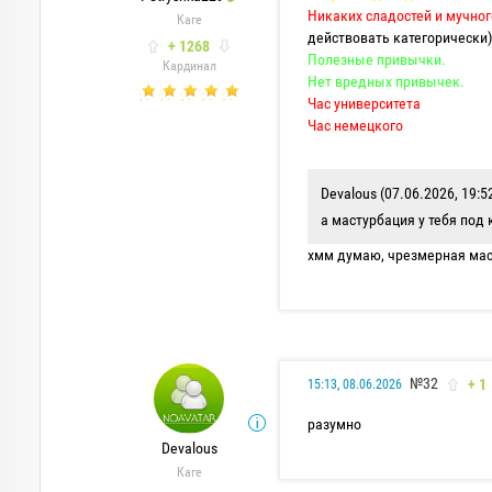
Никаких сладостей и мучног
Каге
действовать категорически)
+ 1268
Полезные привычки.
Кардинал
Нет вредных привычек.
Час университета
Час немецкого
Devalous (07.06.2026, 19:5
а мастурбация у тебя под
хмм думаю, чрезмерная мас
№32
+ 1
15:13, 08.06.2026
разумно
Devalous
Каге