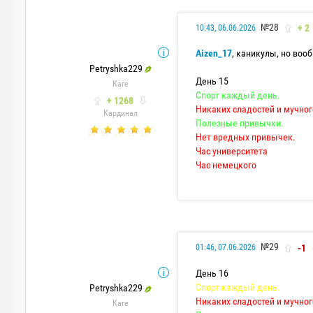
№28
+ 2
10:43, 06.06.2026
Aizen_17
, каникулы, но воо
Petryshka229
День 15
Каге
Спорт каждый день.
+ 1268
Никаких сладостей и мучног
Кардинал
Полезные привычки.
Нет вредных привычек.
Час университета
Час немецкого
№29
-1
01:46, 07.06.2026
День 16
Спорт каждый день.
Petryshka229
Никаких сладостей и мучно
Каге