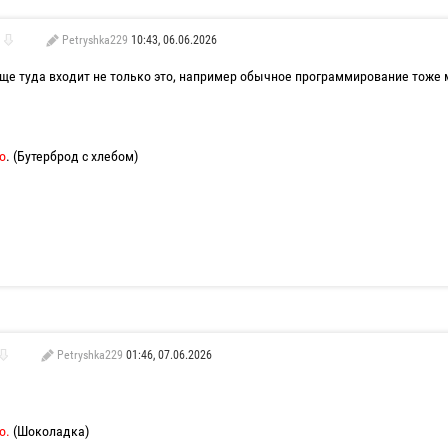
Petryshka229
10:43, 06.06.2026
бще туда входит не только это, например обычное программирование тоже м
о
. (Бутерброд с хлебом)
Petryshka229
01:46, 07.06.2026
го.
(Шоколадка)