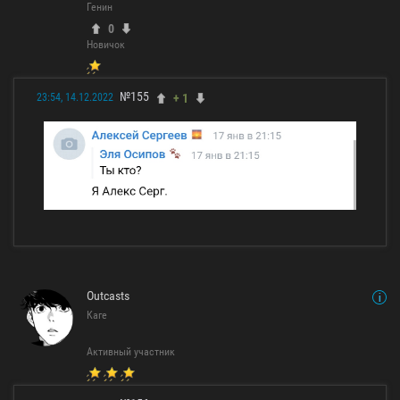
Генин
0
Новичок
№155
+ 1
23:54, 14.12.2022
Outcasts
Каге
Активный участник