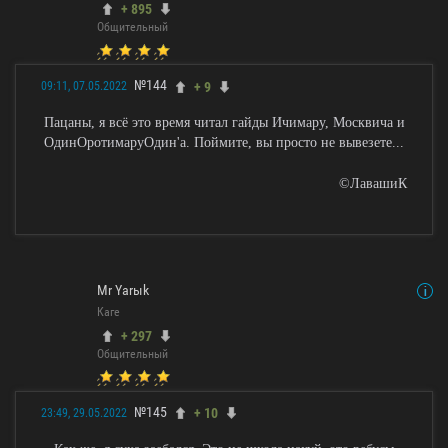
+ 895
Общительный
№144
+ 9
09:11, 07.05.2022
Пацаны, я всё это время читал гайды Ичимару, Москвича и
ОдинОротимаруОдин'а. Поймите, вы просто не вывезете...
©ЛавашиК
Mr Yarыk
Каге
+ 297
Общительный
№145
+ 10
23:49, 29.05.2022