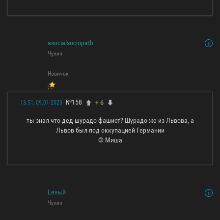
asocialsociopath
Чунин
Новичок
№158
+ 6
13:51, 09.01.2023
ты знал что дед шурадо фашист? Шурадо же из Львова, а
Львов был под оккупацией Германии
© Миша
Levый
Чунин