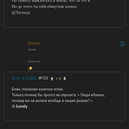
По сюжету выяснилось в конце, что ты это я.
Но до этого ты себя ебанутым назвал.
@Легенда.
Blurred
Генин
Новичок
№153
+ 4
22:35, 16.10.2022
Блин, послание конечно огонь.
Только почему бы просто не спросить: « Люди ебаные,
почему вы не ролите вообще в наших ролках? »
© Saintly