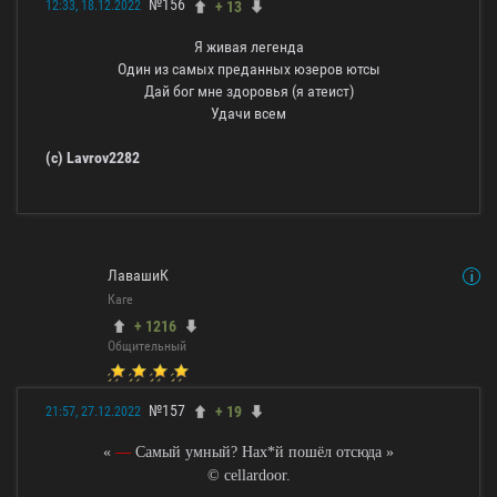
№156
+ 13
12:33, 18.12.2022
Я живая легенда
Один из самых преданных юзеров ютсы
Дай бог мне здоровья (я атеист)
Удачи всем
(c) Lavrov2282
ЛавашиК
Каге
+ 1216
Общительный
№157
+ 19
21:57, 27.12.2022
«
—
Самый умный? Нах*й пошёл отсюда »
© cellardoor.