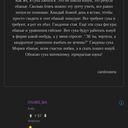
Как же, я сука заебался. Это не школа нахуй, это ребусы
ебаные. Сколько блять можно эту хуету учить, все равно
нихуя не понимаю. Каждый божий день я встаю, чтобы
просто сходить в этот ебаный зиккурат. Все требуют сука и
требуют, я рот их ебал. Гандонов стая. Ещё эти сука фигуры
ебаные и уравнения гейские. Вот сука будут работать нахуй
в фирме какой-нибудь, а у меня спросят: "Эй ты, чертила, а
квадратное уравнение въебать не хочешь?" Гандоны сука.
Моржи ебаные, всем счастья любви, а я спать пошел нахуй.
Обожаю сука математику, прекрасная наука!
carelessness
CHARIS_MA
Анбу
+ 57
Новичок