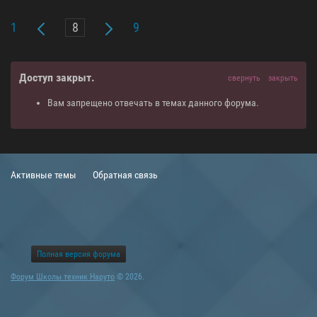
1
9
Доступ закрыт.
свернуть
закрыть
Вам запрещено отвечать в темах данного форума.
Активные темы
Обратная связь
Полная версия форума
Форум Школы техник Наруто
© 2026.