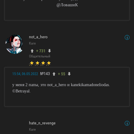
@ЛовашиК
not_a_hero
Каге
+ 731
Общительный
№143
+ 55
15:54, 06.05.2022
у меня 2 папы, это not_a_hero и kanekikamadoneliodas.
©Betrayal.
hate_n_revenge
Каге