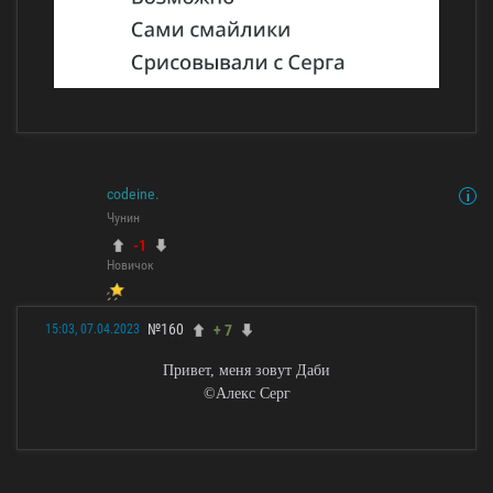
cоdеinе.
Чунин
-1
Новичок
№160
+ 7
15:03, 07.04.2023
Привет, меня зовут Даби
©Алекс Серг