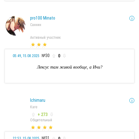
pro100 Minato
Саннин
Активный участник
№30
0
05:49, 15.08.2025
Лексус там живой вообще, а Ичи?
Ichimaru
Каге
+ 273
Общительный
№31
0
22:53, 15.08.2025