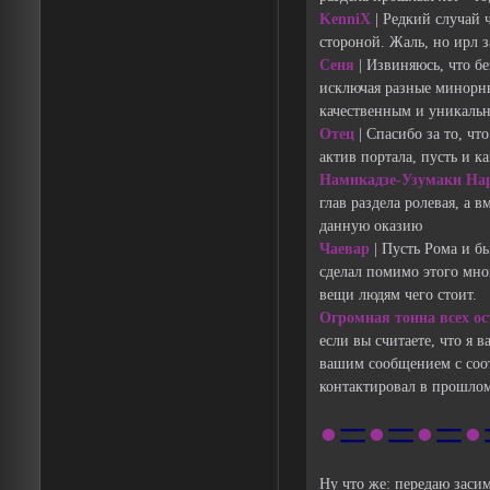
KenniX
| Редкий случай 
стороной. Жаль, но ирл 
Сеня
| Извиняюсь, что бе
исключая разные минорны
качественным и уникальн
Отец
| Спасибо за то, чт
актив портала, пусть и 
Намикадзе-Узумаки На
глав раздела ролевая, а 
данную оказию
Чаевар
| Пусть Рома и б
сделал помимо этого мно
вещи людям чего стоит.
Огромная тонна всех о
если вы считаете, что я 
вашим сообщением с соот
контактировал в прошлом 
•
=
•
=
•
=
•
Ну что же: передаю заси