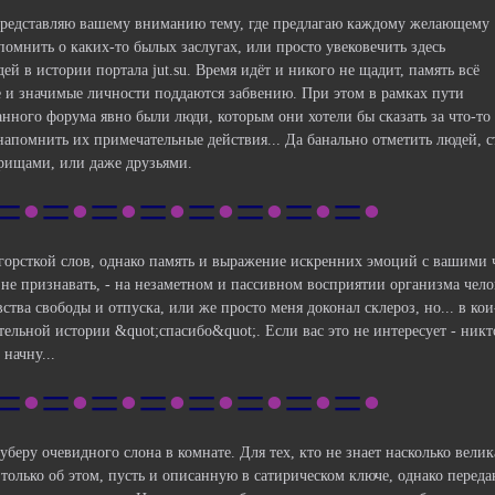
 представляю вашему вниманию тему, где предлагаю каждому желающему
помнить о каких-то былых заслугах, или просто увековечить здесь
й в истории портала jut.su. Время идёт и никого не щадит, память всё
е и значимые личности поддаются забвению. При этом в рамках пути
нного форума явно были люди, которым они хотели бы сказать за что-то
 напомнить их примечательные действия... Да банально отметить людей, 
рищами, или даже друзьями.
=
•
=
•
=
•
=
•
=
•
=
•
=
•
=
•
 горсткой слов, однако память и выражение искренних эмоций с вашими ч
е не признавать, - на незаметном и пассивном восприятии организма чел
тва свободы и отпуска, или же просто меня доконал склероз, но... в ко
тельной истории &quot;спасибо&quot;. Если вас это не интересует - ник
 начну...
=
•
=
•
=
•
=
•
=
•
=
•
=
•
=
•
 уберу очевидного слона в комнате. Для тех, кто не знает насколько вел
только об этом, пусть и описанную в сатирическом ключе, однако перед