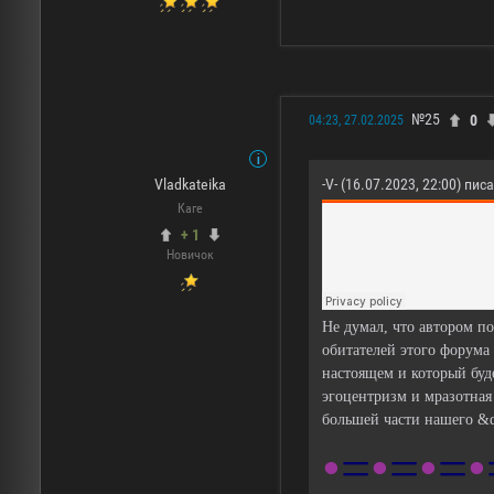
№25
0
04:23, 27.02.2025
Vladkateika
-V- (16.07.2023, 22:00) писа
Каге
+ 1
Новичок
Не думал, что автором по
обитателей этого форума
настоящем и который буд
эгоцентризм и мразотная
большей части нашего &
•
=
•
=
•
=
•