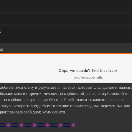
л:
добной темы стану в результате я: человек, который слал далеко и надолг
 больше многих прочих; человек, оскорбивший ранее, оскорбляющий в
ет оскорблять окружающих без малейшей толеки сожаления; человек,
 натура которого всегда будут превыше прочих вводных переменных для
quot;прекрасного&quot; коммьюнити.
=
•
=
•
=
•
=
•
=
•
=
•