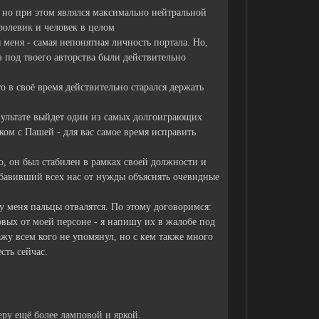
, но при этом являлся максимально нейтральной
ролевик и человек в целом
меня - самая непонятная личность портала. Но,
 под твоего авторства были действительно
то в своё время действительно старался держать
езультате выйдет один из самых долгоиграющих
аком с Пашей - для вас самое время исправить
о, он был стабилен в рамках своей должности и
збавивший всех нас от нужды объяснять очевидные
- у меня пальцы отвалятся. По этому договоримся:
овых от моей персоне - я напишу их в жалобе под
жу всем кого не упомянул, но с кем также много
сть сейчас.
еру ещё более ламповой и яркой.