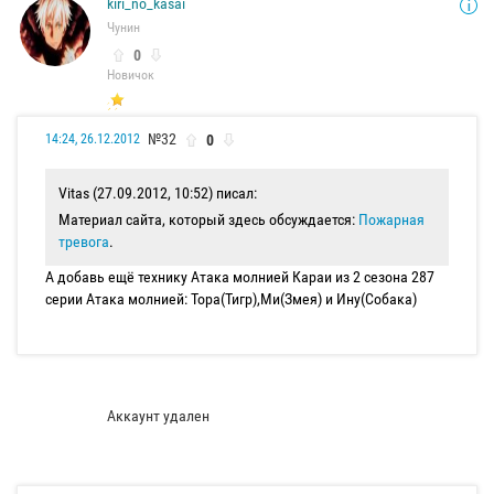
kiri_no_kasai
Чунин
0
Новичок
№32
0
14:24, 26.12.2012
Vitas (27.09.2012, 10:52) писал:
Материал сайта, который здесь обсуждается:
Пожарная
тревога
.
А добавь ещё технику Атака молнией Караи из 2 сезона 287
серии Атака молнией: Тора(Тигр),Ми(Змея) и Ину(Собака)
Аккаунт удален