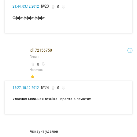
№23
0
21:44, 03.12.2012
Фффффффффффф
id172156750
Генин
0
Новичок
№24
0
15:27, 10.12.2012
класная мочьная техніка і праста в печатях
Аккаунт удален