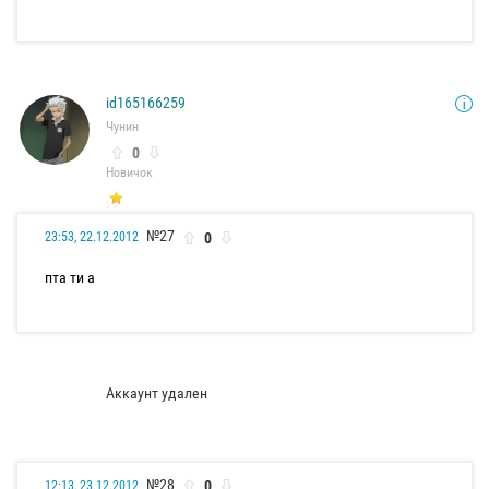
id165166259
Чунин
0
Новичок
№27
0
23:53, 22.12.2012
пта ти а
Аккаунт удален
№28
0
12:13, 23.12.2012