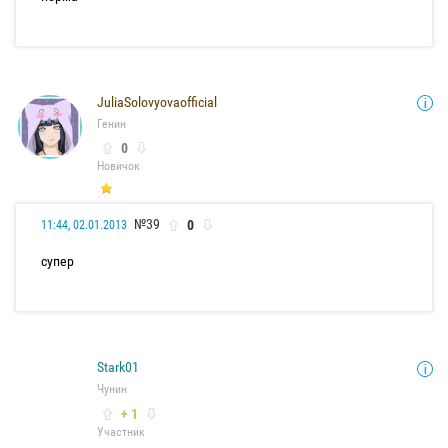
JuliaSolovyovaofficial
Генин
0
Новичок
№39
0
11:44, 02.01.2013
супер
Stark01
Чунин
+ 1
Участник