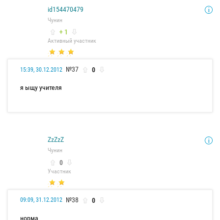
id154470479
Чунин
+ 1
Активный участник
№37
0
15:39, 30.12.2012
я ыщу учителя
ZzZzZ
Чунин
0
Участник
№38
0
09:09, 31.12.2012
норма