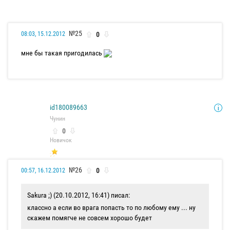
№25
0
08:03, 15.12.2012
мне бы такая пригодилась
id180089663
Чунин
0
Новичок
№26
0
00:57, 16.12.2012
Sakura ;) (20.10.2012, 16:41) писал:
классно а если во врага попасть то по любому ему ... ну
скажем помягче не совсем хорошо будет