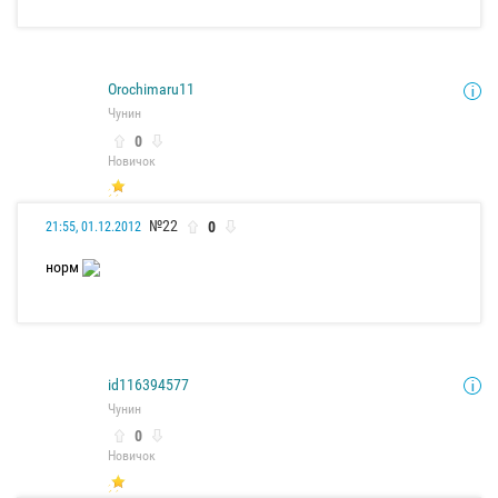
Orochimaru11
Чунин
0
Новичок
№22
0
21:55, 01.12.2012
норм
id116394577
Чунин
0
Новичок