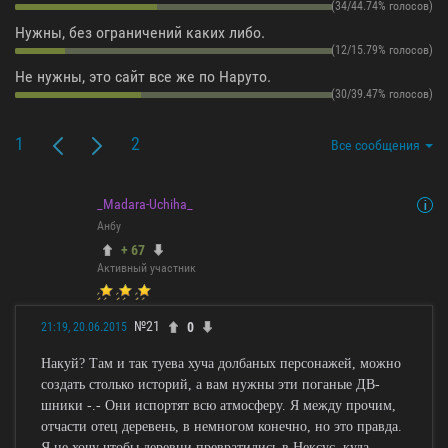
(34/44.74% голосов)
Нужны, без ограничений каких либо.
(12/15.79% голосов)
Не нужны, это сайт все же по Наруто.
(30/39.47% голосов)
1
2
Все сообщения
_Madara-Uchiha_
Анбу
+ 67
Активный участник
№21
0
21:19, 20.06.2015
Накуй? Там и так туева хуча долбаных персонажей, можно
создать столько историй, а вам нужны эти поганые ДВ-
шники -.- Они испортят всю атмосферу. Я между прочим,
отчасти отец деревень, в немногом конечно, но это правда.
Я не хочу чтобы деревни превратились в Нексус, куда