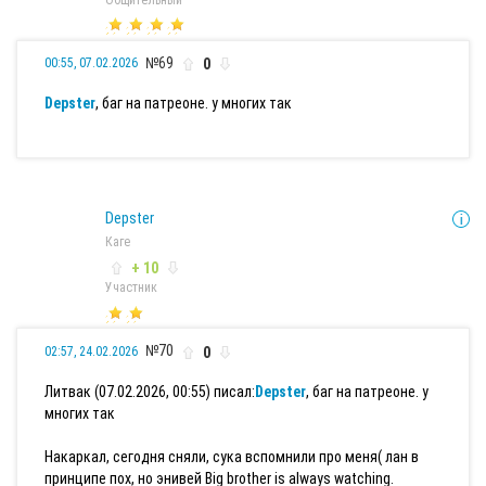
№69
0
00:55, 07.02.2026
Depster
, баг на патреоне. у многих так
Depster
Каге
+ 10
Участник
№70
0
02:57, 24.02.2026
Литвак (07.02.2026, 00:55) писал:
Depster
, баг на патреоне. у
многих так
Накаркал, сегодня сняли, сука вспомнили про меня( лан в
принципе пох, но энивей Big brother is always watching.