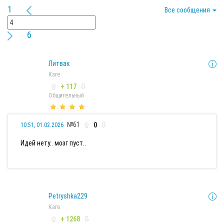
1
Все сообщения
6
Литвак
Каге
+ 117
Общительный
№61
0
10:51, 01.02.2026
Идей нету.. мозг пуст..
Petryshka229
Каге
+ 1268