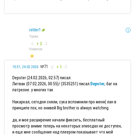
relder1
Чунин
+ 2
Новичок
№71
+ 1
10:51, 24.02.2026
Depster (24.02.2026, 02:57) писал:
Литвак (07.02.2026, 00:55)/ (3535251) писал:
Depster
, баг на
патреоне. у многих так
Накаркал, сегодня сняли, сука вспомнили про меня( лан в
принципе пох, но энивей Big brother is always watching.
да, и мое расширение начали фиксить, бесплатный
просмотр аниме теперь на некоторых эпизодах не доступен,
и еще мне сообщение над плеером показывает что мой