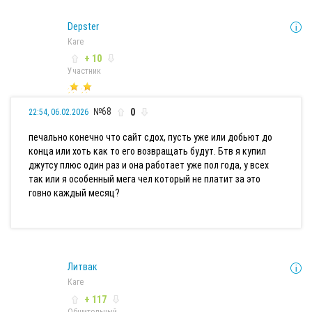
Depster
Каге
+ 10
Участник
№68
0
22:54, 06.02.2026
печально конечно что сайт сдох, пусть уже или добьют до
конца или хоть как то его возвращать будут. Бтв я купил
джутсу плюс один раз и она работает уже пол года, у всех
так или я особенный мега чел который не платит за это
говно каждый месяц?
Литвак
Каге
+ 117
Общительный