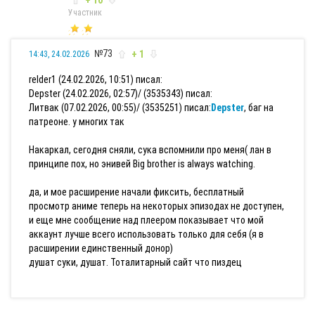
+ 10
Участник
№73
+ 1
14:43, 24.02.2026
relder1 (24.02.2026, 10:51) писал:
Depster (24.02.2026, 02:57)/ (3535343) писал:
Литвак (07.02.2026, 00:55)/ (3535251) писал:
Depster
, баг на
патреоне. у многих так
Накаркал, сегодня сняли, сука вспомнили про меня( лан в
принципе пох, но энивей Big brother is always watching.
да, и мое расширение начали фиксить, бесплатный
просмотр аниме теперь на некоторых эпизодах не доступен,
и еще мне сообщение над плеером показывает что мой
аккаунт лучше всего использовать только для себя (я в
расширении единственный донор)
душат суки, душат. Тоталитарный сайт что пиздец