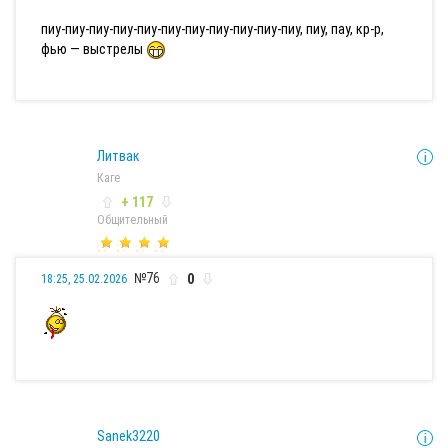
пиу-пиу-пиу-пиу-пиу-пиу-пиу-пиу-пиу-пиу-пиу, пиу, пау, кр-р,
фью — выстрелы
Литвак
Каге
+ 117
Общительный
№76
0
18:25, 25.02.2026
Sanek3220