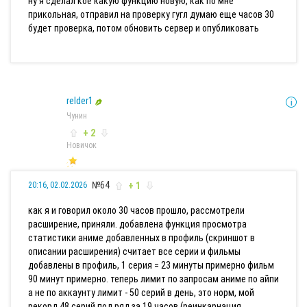
ну я сделал кое какую функцию новую, как по мне
прикольная, отправил на проверку гугл думаю еще часов 30
будет проверка, потом обновить сервер и опубликовать
relder1
Чунин
+ 2
Новичок
№64
+ 1
20:16, 02.02.2026
как я и говорил около 30 часов прошло, рассмотрели
расширение, приняли. добавлена функция просмотра
статистики аниме добавленных в профиль (скриншот в
описании расширения) считает все серии и фильмы
добавлены в профиль, 1 серия = 23 минуты примерно фильм
90 минут примерно. теперь лимит по запросам аниме по айпи
а не по аккаунту лимит - 50 серий в день, это норм, мой
рекорд 48 серий под ряд за 19 часов (реинкарнация