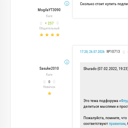
Сколько стоит купить подпи
MogilaYT3090
Каге
+ 257
Общительный
№10713
17:20, 26.07.2026
Sasuke2010
Shurado (07.02.2022, 19:23
Каге
0
Новичок
Это тема подфорума «
Флу
делиться мыслями и прост
Пожалуйста, помните, чт
соответствуют
правилам
,