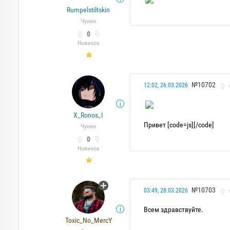
Rumpelstiltskin
Чунин
0
Новичок
№10702
12:02, 26.03.2026
X_Ronos_I
Привет [code=js][/code]
Чунин
0
Новичок
№10703
03:49, 28.03.2026
Всем здравствуйте.
Toxic_No_MercY