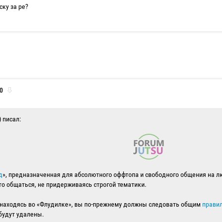
ску за ре?
0
) писал:
д
», предназначенная для абсолютного оффтопа и свободного общения на л
о общаться, не придерживаясь строгой тематики.
о находясь во «Флудилке», вы по-прежнему должны следовать общим
прави
 будут удалены.