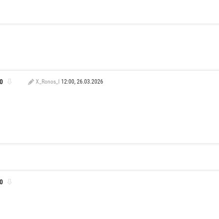
0
X_Ronos_I
12:00, 26.03.2026
0