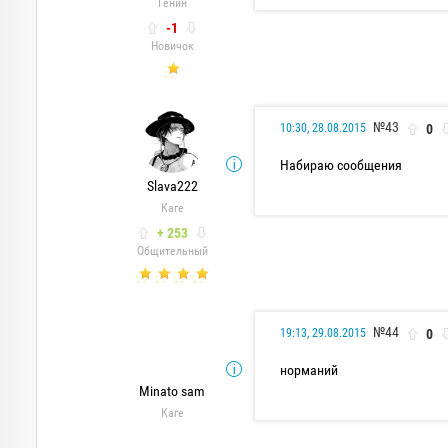
Генин
-1
Новичок
№43
0
10:30, 28.08.2015
Набираю сообщения
Slava222
Каге
+ 253
Общительный
№44
0
19:13, 29.08.2015
норманий
Minato sam
Каге