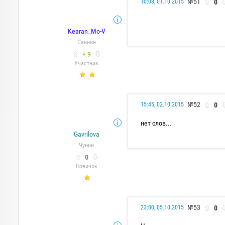
№51
0
10:08, 01.10.2015
Kearan_Mo-V
Саннин
+ 9
Участник
№52
0
15:45, 02.10.2015
нет слов...
Gavrilova
Чунин
0
Новичок
№53
0
23:00, 05.10.2015