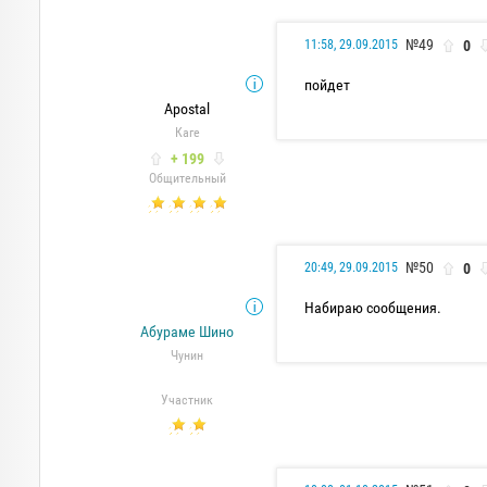
№49
0
11:58, 29.09.2015
пойдет
Apostal
Каге
+ 199
Общительный
№50
0
20:49, 29.09.2015
Набираю сообщения.
Абураме Шино
Чунин
Участник