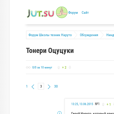
Форум
Сайт
Форум Школы техник Наруто
Обсуждения
Нинд
Тонери Оцуцуки
+ 2
0/0 за 10 минут
1
30
№1
+ 1
13:25, 13.06.2015
Герой Наруто, который здес