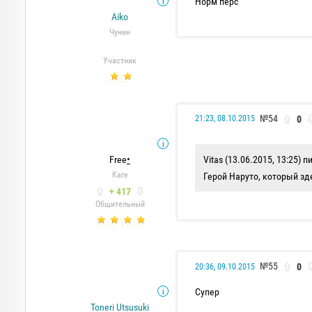
Норм перс
Aiko
Чунин
Участник
№54
0
21:23, 08.10.2015
Free
•
Vitas (13.06.2015, 13:25) п
Каге
Герой Наруто, который зд
+ 417
Общительный
№55
0
20:36, 09.10.2015
Супер
Toneri Utsusuki