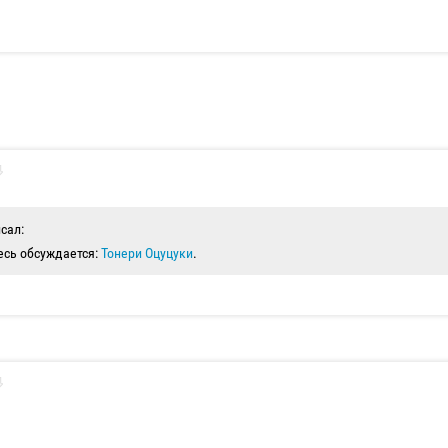
исал:
есь обсуждается:
Тонери Оцуцуки
.