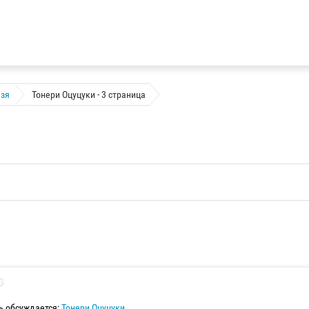
зя
Тонери Оцуцуки - 3 страница
ь обсуждается:
Тонери Оцуцуки
.