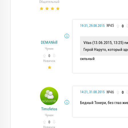
Общительный
№45
0
19:31, 29.08.2015
DEMANkill
Vitas (13.06.2015, 13:25) п
Чунин
Герой Наруто, который зд
0
сильный
Новичок
№46
0
14:21, 31.08.2015
Бедный Тонери, без глаз жи
Timofetos
Чунин
0
Новичок