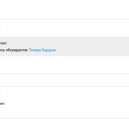
исал:
есь обсуждается:
Тонери Оцуцуки
.
вет.