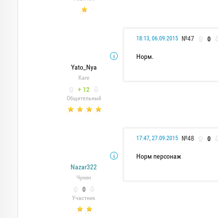
№47
0
18:13, 06.09.2015
Норм.
Yato_Nya
Каге
+ 12
Общительный
№48
0
17:47, 27.09.2015
Норм персонаж
Nazar322
Чунин
0
Участник