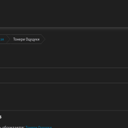
зя
Тонери Оцуцуки
ь обсуждается:
Тонери Оцуцуки
.