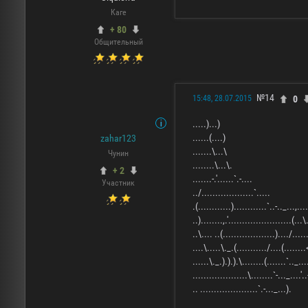
Каге
+ 80
Общительный
№14
0
15:48, 28.07.2015
.....)...)
......(....)
zahar123
.......\...\
Чунин
........\...\.
+ 2
.......-.'......`.-....
Участник
../...................`.....
.(............)............`..-.._...,...
..)........,.'.......................(...\.
..\.... ..(...................)..../.....
....\.....\._.(.........../....(.......
......\._.).).).\........(.......`.._..
....................\........`-..._....'..
.. .....................`.-..._...).