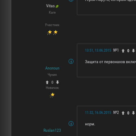
Vitas
Каге
Участник
№1
0
13:51, 13.06.2015
Защита от первонахов вклю
Anoroun
Чунин
0
Новичок
№2
0
11:32, 16.06.2015
норм.
Ruslan123