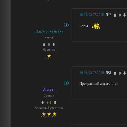
№7
0
18:05, 03.07.2015
норм
_Наруто_Узумаки
Чунин
0
Новичок
№8
0
19:36, 03.07.2015
Прекрасный антагонист
Jiraiya
•
Саннин
+ 4
Активный участник