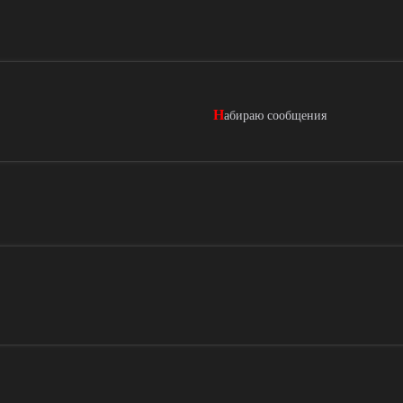
Н
абираю сообщения