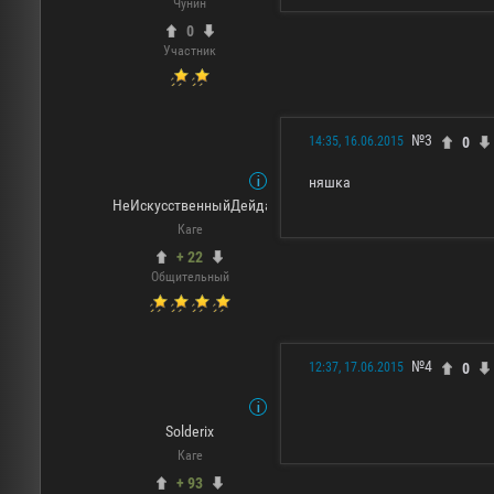
Чунин
0
Участник
№3
0
14:35, 16.06.2015
няшка
НеИскусственныйДейдара
Каге
+ 22
Общительный
№4
0
12:37, 17.06.2015
Solderix
Каге
+ 93