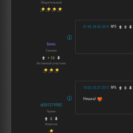
Общительный
№5
0
01:59, 28.06.2015
Sonic
Саннин
+ 10
Активный участник
№6
0
18:02, 03.07.2015
Няшка!
id281275582
Чунин
0
Новичок