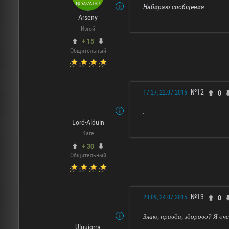
Набираю сообщения
Arseny
Изгой
+ 15
Общительный
№12
0
17:27, 22.07.2015
.
Lord-Alduin
Каге
+ 30
Общительный
№13
0
23:09, 24.07.2015
Знаю, правда, здорово? Я оч
Ulquiorra