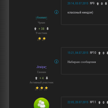
№9
0
20:14, 03.07.2015
классный ниндзя)
•
Аниме
•
Чунин
+ 38
Участник
№10
0
15:21, 04.07.2015
Набираю сообщения
Jiraiya
•
Саннин
+ 4
Активный участник
№11
0
22:05, 20.07.2015