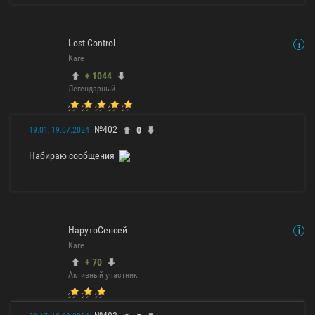
Lost Control
Каге
+ 1044
Легендарный
№402
0
19:01, 19.07.2024
Набираю сообщения
НарутоСенсей
Каге
+ 70
Активный участник