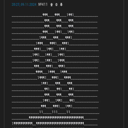
№411
0
20:27, 09.11.2024
__________________¶¶¶____¶¶¶____1¶¶1______________
___________________¶¶¶____¶¶¶____¶¶¶______________
___________________¶¶¶____¶¶¶____¶¶¶______________
__________________¶¶¶____1¶¶1___1¶¶1______________
________________1¶¶¶____¶¶¶____¶¶¶1_______________
______________1¶¶¶____¶¶¶1___¶¶¶1_________________
_____________¶¶¶1___1¶¶1___1¶¶1___________________
____________1¶¶1___1¶¶1___1¶¶1____________________
____________1¶¶1___1¶¶1___1¶¶¶____________________
_____________¶¶¶____¶¶¶1___¶¶¶1___________________
______________¶¶¶¶___1¶¶¶___1¶¶¶__________________
_______________1¶¶¶1___¶¶¶1___¶¶¶¶________________
_________________1¶¶1____¶¶¶____¶¶¶_______________
___________________¶¶1____¶¶1____¶¶1______________
___________________¶¶¶____¶¶¶____¶¶¶______________
__________________1¶¶1___1¶¶1____¶¶1______________
_________________¶¶¶____¶¶¶1___1¶¶1_______________
________________11_____111_____11_________________
__________¶¶¶¶¶¶¶¶¶¶¶¶¶¶¶¶¶¶¶¶¶¶¶¶¶¶¶¶¶¶¶¶________
1¶¶¶¶¶¶¶¶¶¶¶__¶¶¶¶¶¶¶¶¶¶¶¶¶¶¶¶¶¶¶¶¶¶¶¶¶¶¶¶________