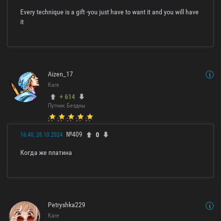
Every technique is a gift -you just have to want it and you will have
it
Aizen_17
Каге
+ 614
Путник Бездны
№409
0
16:40, 28.10.2024
Когда же платина
Petryshka229
Каге