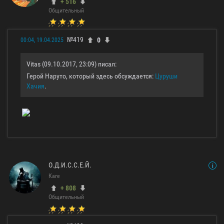
+ 516
Общительный
№419
0
00:04, 19.04.2025
Vitas (09.10.2017, 23:09) писал:
Герой Наруто, который здесь обсуждается:
Цуруши
Хачия
.
О.Д.И.С.С.Е.Й.
Каге
+ 808
Общительный