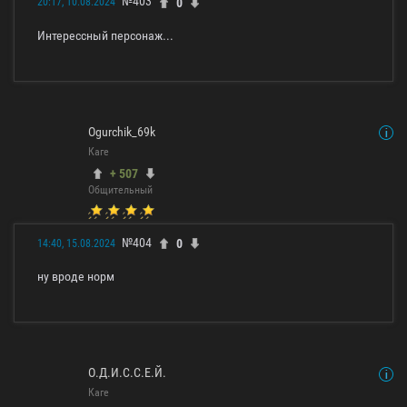
№403
0
20:17, 10.08.2024
Интерессный персонаж...
Ogurchik_69k
Каге
+ 507
Общительный
№404
0
14:40, 15.08.2024
ну вроде норм
О.Д.И.С.С.Е.Й.
Каге