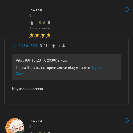
Тишена
Каге
+ 516
Общительный
№418
0
13:45, 13.04.2025
Vitas (09.10.2017, 23:09) писал:
Герой Наруто, который здесь обсуждается:
Цуруши
Хачия
.
Крутооооооооооо
Тишена
Каге