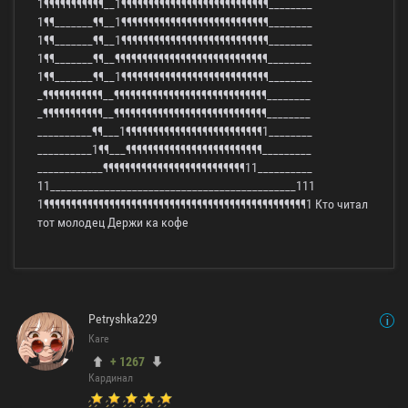
1¶¶¶¶¶¶¶¶¶¶¶__1¶¶¶¶¶¶¶¶¶¶¶¶¶¶¶¶¶¶¶¶¶¶¶¶¶¶¶________
1¶¶_______¶¶__1¶¶¶¶¶¶¶¶¶¶¶¶¶¶¶¶¶¶¶¶¶¶¶¶¶¶¶________
1¶¶_______¶¶__1¶¶¶¶¶¶¶¶¶¶¶¶¶¶¶¶¶¶¶¶¶¶¶¶¶¶¶________
1¶¶_______¶¶__¶¶¶¶¶¶¶¶¶¶¶¶¶¶¶¶¶¶¶¶¶¶¶¶¶¶¶¶________
1¶¶_______¶¶__1¶¶¶¶¶¶¶¶¶¶¶¶¶¶¶¶¶¶¶¶¶¶¶¶¶¶¶________
_¶¶¶¶¶¶¶¶¶¶¶__¶¶¶¶¶¶¶¶¶¶¶¶¶¶¶¶¶¶¶¶¶¶¶¶¶¶¶¶________
_¶¶¶¶¶¶¶¶¶¶¶__¶¶¶¶¶¶¶¶¶¶¶¶¶¶¶¶¶¶¶¶¶¶¶¶¶¶¶¶________
__________¶¶___1¶¶¶¶¶¶¶¶¶¶¶¶¶¶¶¶¶¶¶¶¶¶¶¶¶1________
__________1¶¶___¶¶¶¶¶¶¶¶¶¶¶¶¶¶¶¶¶¶¶¶¶¶¶¶¶_________
____________¶¶¶¶¶¶¶¶¶¶¶¶¶¶¶¶¶¶¶¶¶¶¶¶¶¶11__________
11_____________________________________________111
1¶¶¶¶¶¶¶¶¶¶¶¶¶¶¶¶¶¶¶¶¶¶¶¶¶¶¶¶¶¶¶¶¶¶¶¶¶¶¶¶¶¶¶¶¶¶¶¶1 Кто читал
тот молодец Держи ка кофе
Petryshka229
Каге
+ 1267
Кардинал