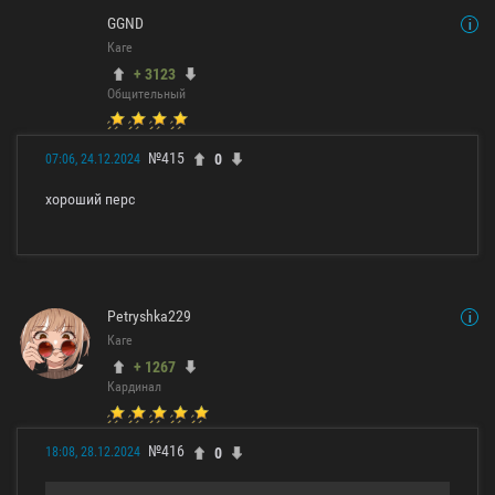
GGND
Каге
+ 3123
Общительный
№415
0
07:06, 24.12.2024
хороший перс
Petryshka229
Каге
+ 1267
Кардинал
№416
0
18:08, 28.12.2024