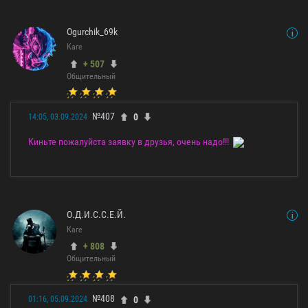
Ogurchik_69k
Каге
+ 507
Общительный
№407
0
14:05, 03.09.2024
Киньте пожалуйста заявку в друзья, очень надо!!!
О.Д.И.С.С.Е.Й.
Каге
+ 808
Общительный
№408
0
01:16, 05.09.2024