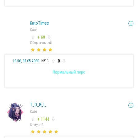
KatoTimes
Каге
+ 69
Общительный
№11
0
13:50, 03.05.2020
Нормальный перс
T_O_B_I_
Каге
+ 1144
Самурай