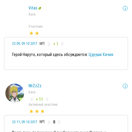
Vitas
Каге
Участник
№1
+ 1
23:09, 09.10.2017
Герой Наруто, который здесь обсуждается:
Цуруши Хачия
.
MrZzZz
Каге
+ 11
Активный участник
№1
0
23:11, 09.10.2017