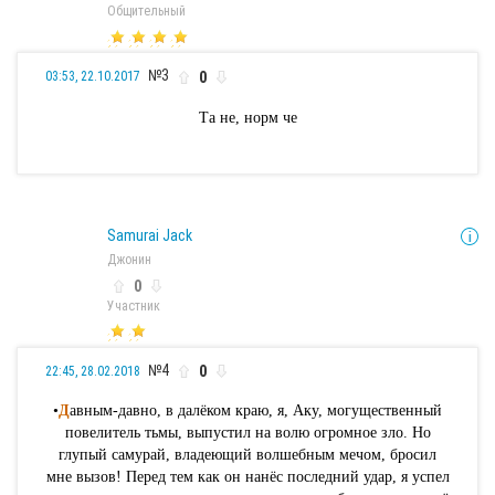
Общительный
№3
0
03:53, 22.10.2017
Та не, норм че
Samurai Jack
Джонин
0
Участник
№4
0
22:45, 28.02.2018
•
Д
авным-давно, в далёком краю, я, Аку, могущественный
повелитель тьмы, выпустил на волю огромное зло. Но
глупый самурай, владеющий волшебным мечом, бросил
мне вызов! Перед тем как он нанёс последний удар, я успел