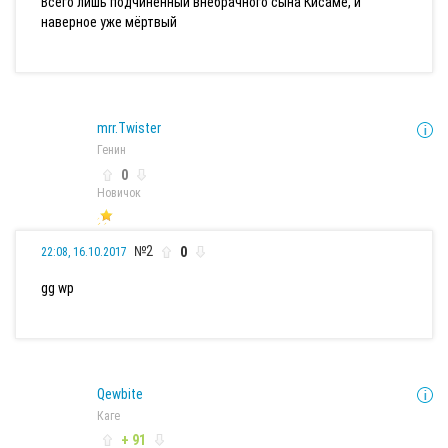
Всего лишь подчиненный внебрачного сына Кисаме, и
наверное уже мёртвый
mrr.Twister
Генин
0
Новичок
№2
0
22:08, 16.10.2017
gg wp
Qewbite
Каге
+ 91