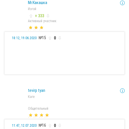
Mr.Какашка
Изгой
+ 333
Активный участник
№15
0
18:12, 19.06.2020
Все мы когда-то покинем этот сайт и через пару лет
вспомним о нем и будем плакать из-за того что вспомним
как провели тут свое беззаботное прошлое...
tevirp tyan
Каге
Общительный
№16
0
11:47, 12.07.2020