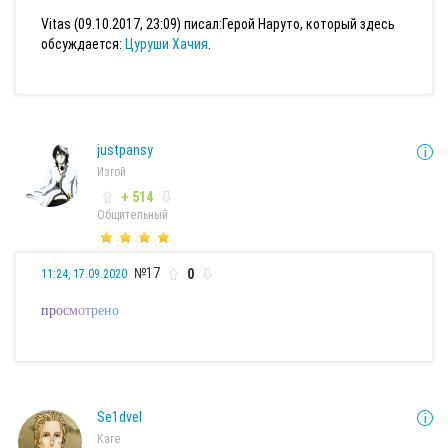
Vitas (09.10.2017, 23:09) писал:
Герой Наруто, который здесь
обсуждается:
Цуруши Хачия
.
justpansy
Изгой
+ 514
Общительный
№17
0
11:24, 17.09.2020
п
р
о
с
м
о
т
р
е
н
о
Se1dvel
Каге