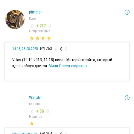
pintelei
Каге
+ 217
Общительный
№1263
0
14:18, 28.08.2025
Vitas (19.10.2013, 11:18) писал:
Материал сайта, который
здесь обсуждается:
Мини-Расен-сюрикен
.
Wx_xlv
Саннин
+ 50
Новичок
№1264