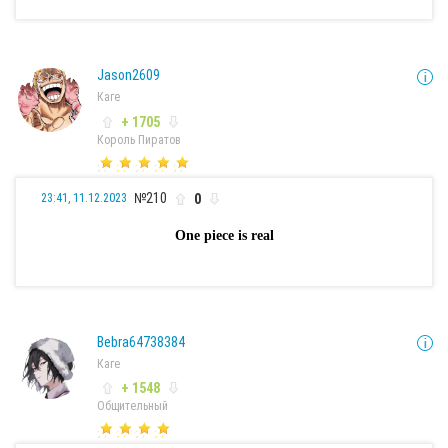
Jason2609
Каге
+ 1705
Король Пиратов
№210
0
23:41, 11.12.2023
One piece is real
Bebra64738384
Каге
+ 1548
Общительный