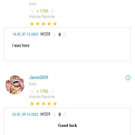
Каге
+ 1705
Король Пиратов
№208
0
14:47, 07.12.2023
I was here
Jason2609
Каге
+ 1705
Король Пиратов
№209
0
22:07, 09.12.2023
Good luck