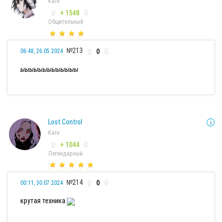
Каге
+ 1548
Общительный
№213
0
06:48, 26.05.2024
ыыыыыыыыыыыыы
Lost Control
Каге
+ 1044
Легендарный
№214
0
00:11, 30.07.2024
крутая техника