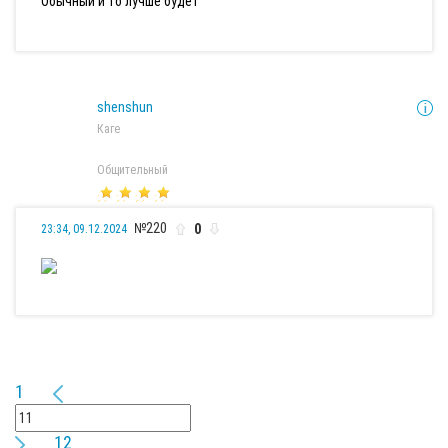
Обычный и то лучше будет
shenshun
Каге
Общительный
№220
0
23:34, 09.12.2024
1
12