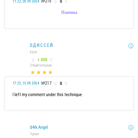
№216
0
11:22, 05.09.2024
Платина
О.Д.И.С.С.Е.Й.
Каге
+ 808
Общительный
№217
0
17:22, 15.09.2024
I left my comment under this technique .
d4rk Angel
Чунин