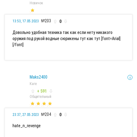
Новичок
№203
0
13:53, 17.05.2023
Довольно удобная техника так как если нету никакого
оружия под рукой водные сюрикены тут как тут.[font=Arial]
[/font]
Maks2400
Каге
+ 591
Общительный
№204
0
23:37, 27.05.2023
hate_n_revenge