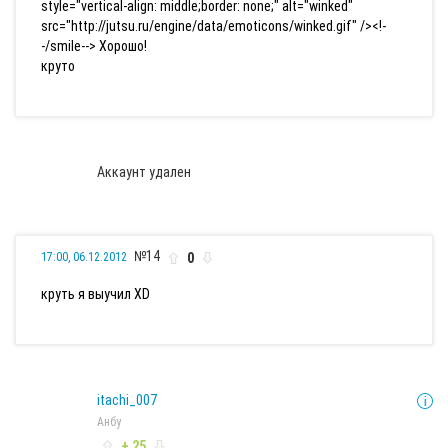
style="vertical-align: middle;border: none;" alt="winked"
src="http://jutsu.ru/engine/data/emoticons/winked.gif" /><!-
-/smile--> Хорошо!
круто
Аккаунт удален
№14
0
17:00, 06.12.2012
круть я выучил ХD
itachi_007
Анбу
+ 25