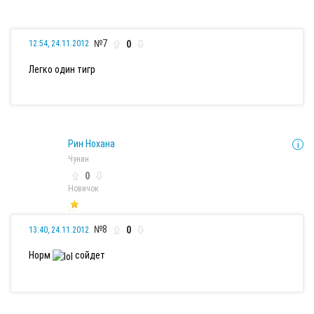
№7
0
12:54, 24.11.2012
Легко один тигр
Рин Нохана
Чунин
0
Новичок
№8
0
13:40, 24.11.2012
Норм
сойдет