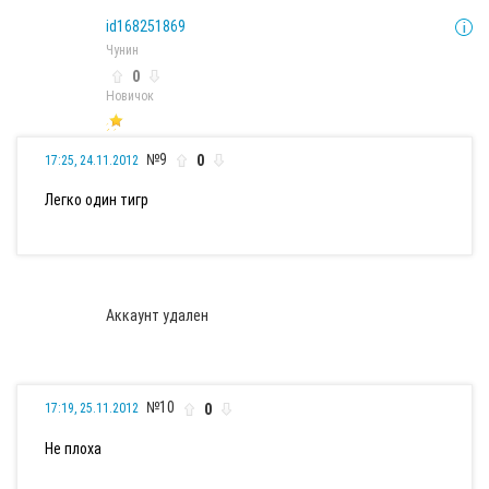
id168251869
Чунин
0
Новичок
№9
0
17:25, 24.11.2012
Легко один тигр
Аккаунт удален
№10
0
17:19, 25.11.2012
Не плоха