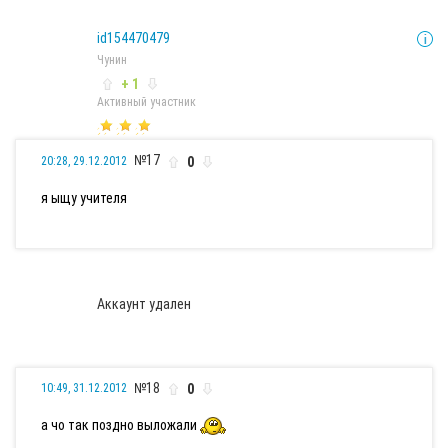
id154470479
Чунин
+ 1
Активный участник
№17
0
20:28, 29.12.2012
я ыщу учителя
Аккаунт удален
№18
0
10:49, 31.12.2012
а чо так поздно выложали