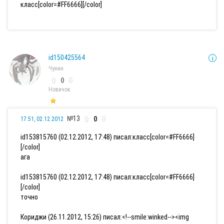
класс[color=#FF6666][/color]
id150425564
Чунин
0
Новичок
№13
0
17:51, 02.12.2012
id153815760 (02.12.2012, 17:48) писал:
класс[color=#FF6666]
[/color]
ага
id153815760 (02.12.2012, 17:48) писал:
класс[color=#FF6666]
[/color]
точно
Кориджи (26.11.2012, 15:26) писал:
<!--smile:winked--><img