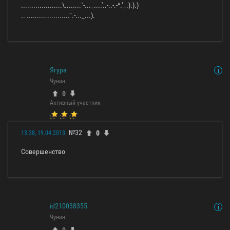
....................\........`-..._....'..-..-.-^.‘_.).).)
.. .....................`.-..._...).
Ягура
Чунин
0
Активный участник
№32
0
13:38, 19.04.2013
Совершенство
id210038355
Чунин
0