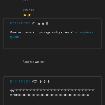
Каге
Участник
№1
0
20:37, 15.11.2012
Материал сайта, который здесь обсуждается:
Растворение в
тумане
.
Аккаунт удален
№21
0
23:11, 14.01.2013
круттттттттттттттттттттттттттттттттттттттттттттттттттттттттт
ттттизнннннннннннннннннннннннннннннннннннннннннна