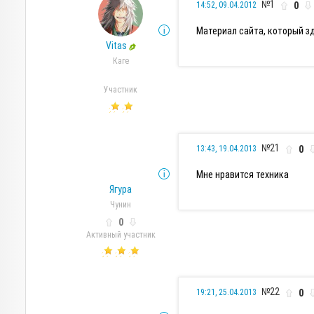
№1
0
14:52, 09.04.2012
Материал сайта, который з
Vitas
Каге
Участник
№21
0
13:43, 19.04.2013
Мне нравится техника
Ягура
Чунин
0
Активный участник
№22
0
19:21, 25.04.2013