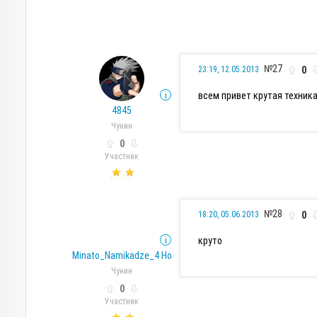
№27
0
23:19, 12.05.2013
всем привет крутая техник
4845
Чунин
0
Участник
№28
0
18:20, 05.06.2013
круто
Minato_Namikadze_4 Hokage
Чунин
0
Участник