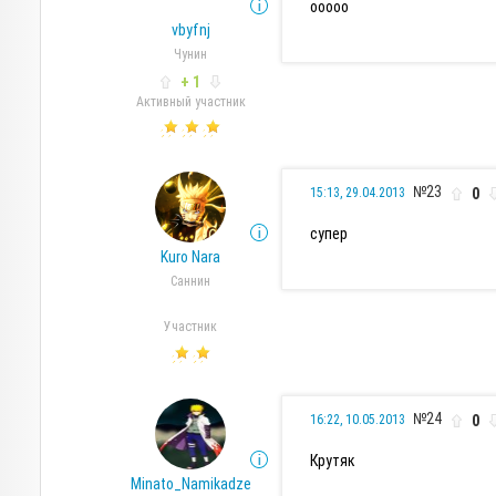
ооооо
vbyfnj
Чунин
+ 1
Активный участник
№23
0
15:13, 29.04.2013
супер
Kuro Nara
Саннин
Участник
№24
0
16:22, 10.05.2013
Крутяк
Minato_Namikadze