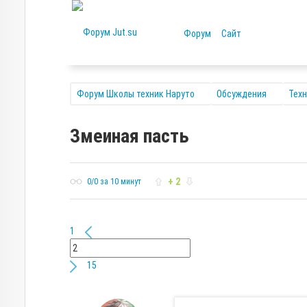
Форум
Сайт
Форум Школы техник Наруто
Обсуждения
Тех
Змеиная пасть
+ 2
0/0 за 10 минут
1
15