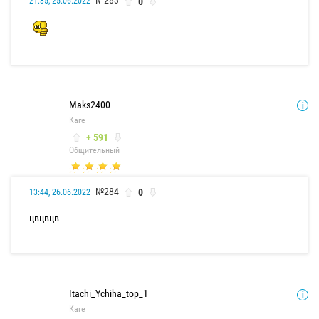
№283
0
21:35, 25.06.2022
Maks2400
Каге
+ 591
Общительный
№284
0
13:44, 26.06.2022
цвцвцв
Itachi_Ychiha_top_1
Каге