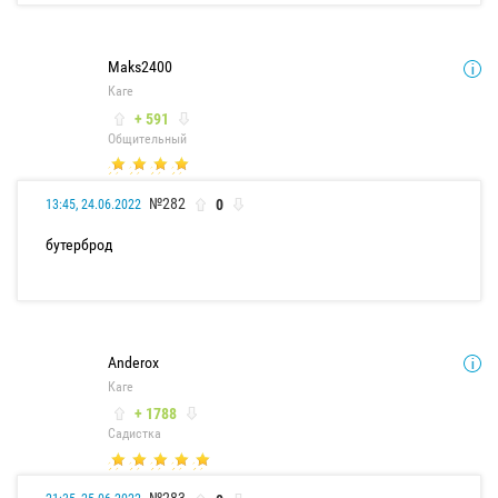
Maks2400
Каге
+ 591
Общительный
№282
0
13:45, 24.06.2022
бутерброд
Anderox
Каге
+ 1788
Садистка