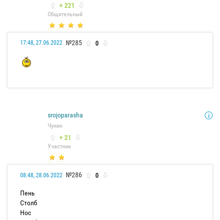
+ 221
Общительный
№285
0
17:48, 27.06.2022
srojoparasha
Чунин
+ 21
Участник
№286
0
08:48, 28.06.2022
Пень
Столб
Нос