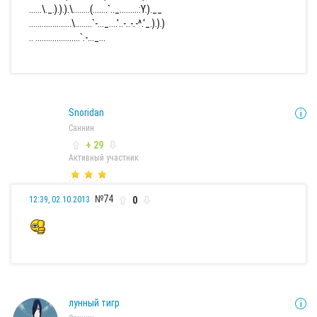
......\._.).).).\........(.......`.._.........:Y.).__
....................\........`-..._....'..-..-.-^.‘_.).).)
.. .....................`.-..._...
Snoridan
Саннин
+ 29
Активный участник
№74
0
12:39, 02.10.2013
лунный тигр