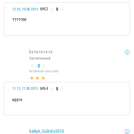
№63
0
12:25, 10.08.2013
?????!!!!
Бу-га-га-га-га
Заключенный
-2
Активный участник
№64
0
11:12, 11.08.2013
круто
SaNyA_GoDnEsS510