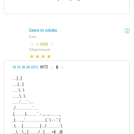
Gaara no sobaku
Каге
+ 1045
Общительный
№73
0
18:19, 05.09.2013
.....)...)
......(....)
.......\...\
........\...\.
.......-.'......`.-....
../...................`.....
.(............)............`..-.._...,..........._
..)........,.'.......................(...\.-.-..'..(
..\.... ..(...................)..../................\.
....\.....\._.(.........../....(........<6....(6