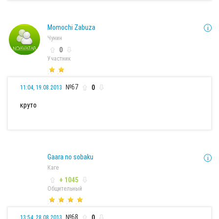
Momochi Zabuza
Чунин
0
Участник
№67
0
11:04, 19.08.2013
круто
Gaara no sobaku
Каге
+ 1045
Общительный
№68
0
13:54, 28.08.2013