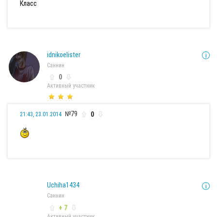
Класс
idnikoelister
Саннин
0
Активный участник
№79
0
21:43, 23.01.2014
Uchiha1434
Саннин
+ 7
Активный участник