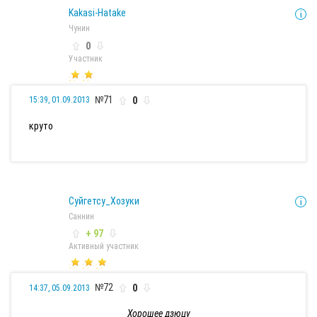
Kakasi-Hatake
Чунин
0
Участник
№71
0
15:39, 01.09.2013
круто
Суйгетсу_Хозуки
Саннин
+ 97
Активный участник
№72
0
14:37, 05.09.2013
Хорошее дзюцу