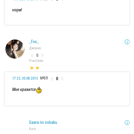
норм!
_Fox_
Джонин
0
Участник
№69
0
17:23, 30.08.2013
Мне нравится
Gaara no sobaku
Каге