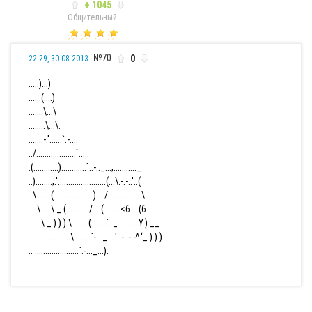
+ 1045
Общительный
№70
0
22:29, 30.08.2013
.....)...)
......(....)
.......\...\
........\...\.
.......-.'......`.-....
../...................`.....
.(............)............`..-.._...,..........._
..)........,.'.......................(...\.-.-..'..(
..\.... ..(...................)..../................\.
....\.....\._.(.........../....(........<6....(6
......\._.).).).\........(.......`.._.........:Y.).__
....................\........`-..._....'..-..-.-^.‘_.).).)
.. .....................`.-..._...).