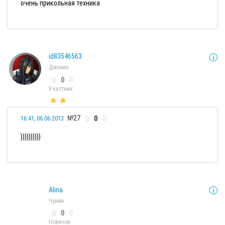
очень прикольная техника
id83546563
Джонин
0
Участник
№27
0
16:41, 06.06.2013
))))))))))
Alina
Чунин
0
Новичок