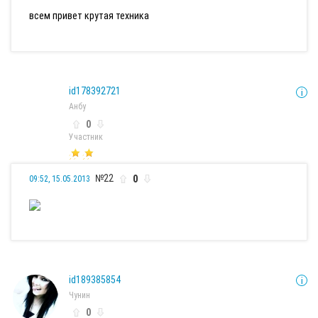
всем привет крутая техника
id178392721
Анбу
0
Участник
№22
0
09:52, 15.05.2013
id189385854
Чунин
0