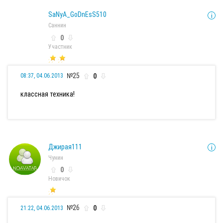
SaNyA_GoDnEsS510
Саннин
0
Участник
№25
0
08:37, 04.06.2013
классная техника!
Джирая111
Чунин
0
Новичок
№26
0
21:22, 04.06.2013