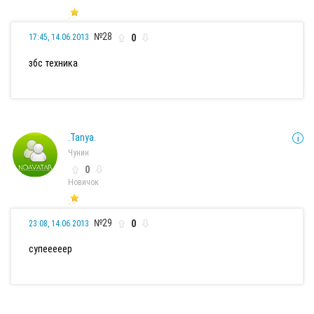
№28
0
17:45, 14.06.2013
збс техника
.Tanya.
Чунин
0
Новичок
№29
0
23:08, 14.06.2013
супееееер