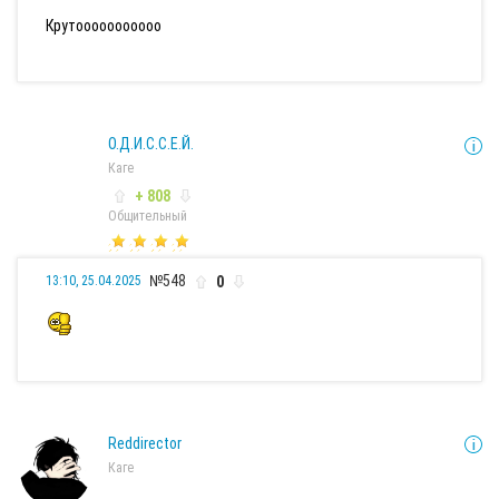
Крутооооооооооо
О.Д.И.С.С.Е.Й.
Каге
+ 808
Общительный
№548
0
13:10, 25.04.2025
Reddirector
Каге