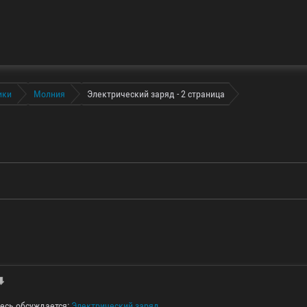
ики
Молния
Электрический заряд - 2 страница
десь обсуждается:
Электрический заряд
.