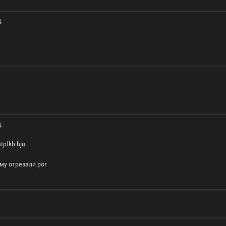
htpfkb hju
му отрезали рог