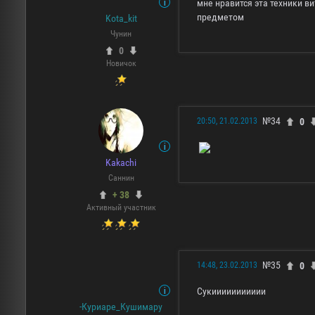
мне нравится эта техники в
предметом
Kota_kit
Чунин
0
Новичок
№34
0
20:50, 21.02.2013
Kakachi
Саннин
+ 38
Активный участник
№35
0
14:48, 23.02.2013
Сукиииииииииии
-Куриаре_Кушимару