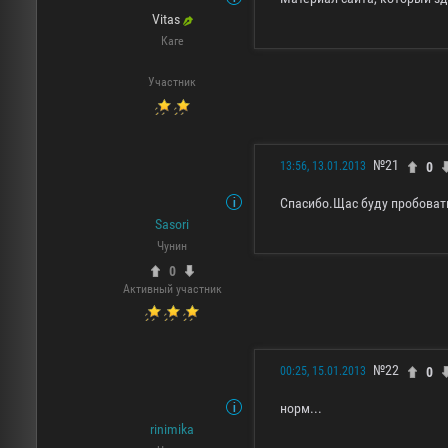
Vitas
Каге
Участник
№21
0
13:56, 13.01.2013
Спасибо.Щас буду пробоват
Sasori
Чунин
0
Активный участник
№22
0
00:25, 15.01.2013
норм...
rinimika