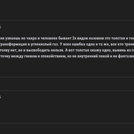
а не узнаешь но чакра в человеке бывает 2х видов назовем это толстая и
рансформация в углекислый газ. У всех ошибка одна и та же, все кто трен
 толку нет, ее и высвободить нельзя. А вот толстая скажу одно, выкинь из
 точку между гневом и спокойствием, но не внутренний покой и не фанта