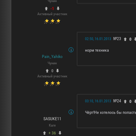
Чунин
-1
Активный участник
№23
0
02:50, 16.01.2013
норм техника
Pain_Yahiko
Чунин
0
Активный участник
№24
0
03:10, 16.01.2013
Чёрт!Не хотелось бы попаст
SASUKE11
Каге
+ 36