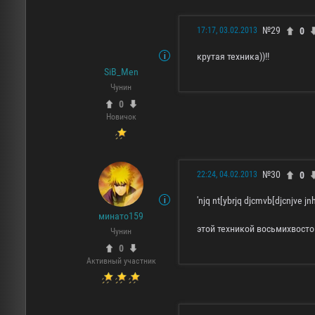
№29
0
17:17, 03.02.2013
крутая техника))!!
SiB_Men
Чунин
0
Новичок
№30
0
22:24, 04.02.2013
'njq nt[ybrjq djcmvb[djcnjve jn
минато159
этой техникой восьмихвосто
Чунин
0
Активный участник