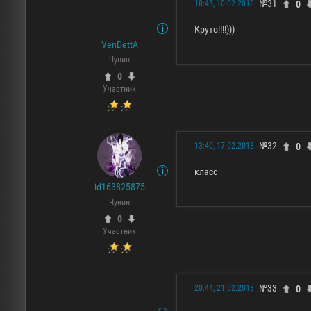
№31
0
18:45, 10.02.2013
Круто!!!!)))
VenDettA
Чунин
0
Участник
№32
0
13:40, 17.02.2013
класс
id163825875
Чунин
0
Участник
№33
0
20:44, 21.02.2013