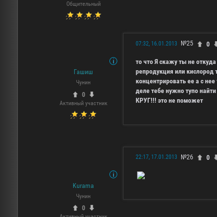
Общительный
№25
0
07:32, 16.01.2013
то что Я скажу ты не откуд
репродукция или кислород т
Гашиш
концентрировать ее а с нее
Чунин
деле тебе нужно тупо найти
0
КРУГ!!! это не поможет
Активный участник
№26
0
22:17, 17.01.2013
Kurama
Чунин
0
Активный участник