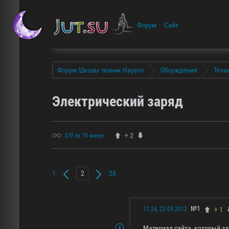
Форум
Сайт
Форум Школы техник Наруто
Обсуждения
Техн
Электрический заряд
+ 2
0/0 за 10 минут
1
28
№1
+ 1
11:24, 23.05.2012
Материал сайта, который з