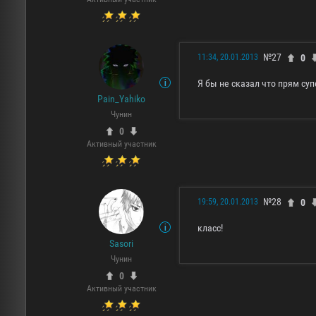
№27
0
11:34, 20.01.2013
Я бы не сказал что прям суп
Pain_Yahiko
Чунин
0
Активный участник
№28
0
19:59, 20.01.2013
класс!
Sasori
Чунин
0
Активный участник