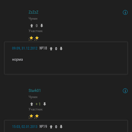
ZzZzZ
Чунин
0
Участник
№18
0
09:09, 31.12.2012
норма
Stark01
Чунин
+ 1
Участник
№19
0
15:03, 02.01.2013