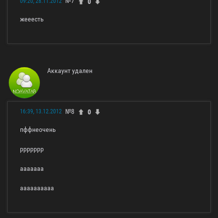
№7
0
09:20, 28.11.2012
жееесть
Аккаунт удален
№8
0
16:39, 13.12.2012
пффнеочень
ррррррр
ааааааа
аааааааааа