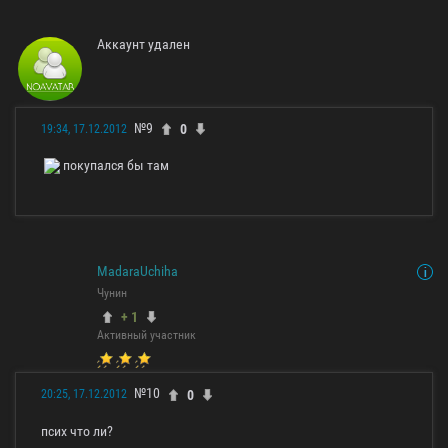
Аккаунт удален
№9
0
19:34, 17.12.2012
покупался бы там
MadaraUchiha
Чунин
+ 1
Активный участник
№10
0
20:25, 17.12.2012
псих что ли?