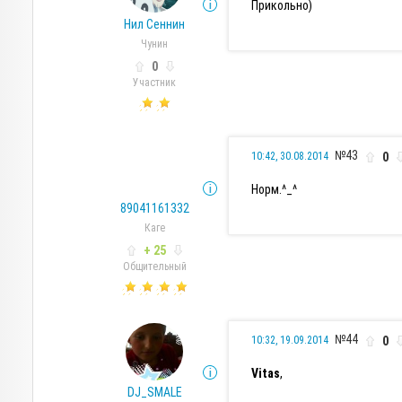
Прикольно)
Нил Сеннин
Чунин
0
Участник
№43
0
10:42, 30.08.2014
Норм.^_^
89041161332
Каге
+ 25
Общительный
№44
0
10:32, 19.09.2014
Vitas
,
DJ_SMALE