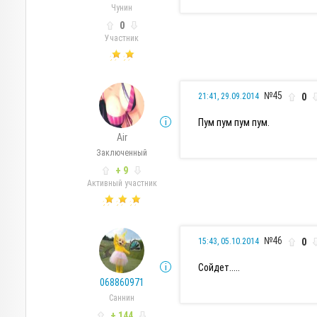
Чунин
0
Участник
№45
0
21:41, 29.09.2014
Пум пум пум пум.
Air
Заключенный
+ 9
Активный участник
№46
0
15:43, 05.10.2014
Сойдет.....
068860971
Саннин
+ 144