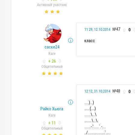
Активный участник
№47
0
11:29, 12.10.2014
класс
саске24
Каге
+ 26
Общительный
№48
0
12:12, 31.10.2014
.....)...)
......(....)
Райко Хьюга
.......\...\
Каге
........\...\.
+ 11
.......-.'......`.-....
Общительный
../...................`.....