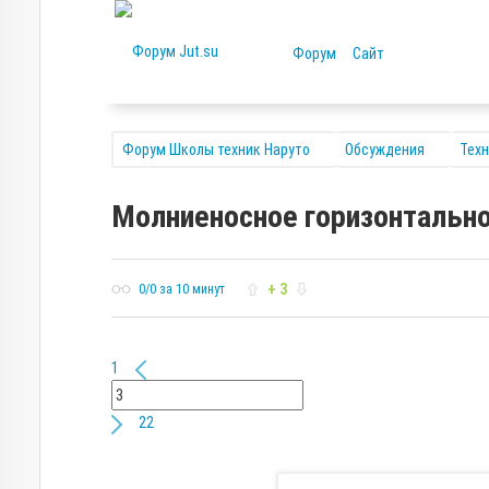
Форум
Сайт
Форум Школы техник Наруто
Обсуждения
Тех
Молниеносное горизонтально
+ 3
0/0 за 10 минут
1
22