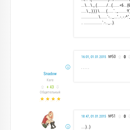
....\.....\._.(.........../....(........<6....(
......\._.).).).\........(.......`.._.........:
....................\........`-..._....'..-..-.-^.
.. .....................`.-..._...).
№50
0
16:01, 01.01.2015
. . . . .
Snadow
Каге
+ 43
Общительный
№51
0
18:47, 01.01.2015
.....)...)