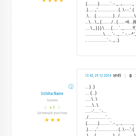
.(............)............`..-.._...,..........._
..)........,.'.......................(...\.-.-..'..(
..\.... ..(...................)..../................\
....\.....\._.(.........../....(........<6....(
......\._.).).).\........(.......`.._.........:
....................\........`-..._....'..-..-.-^.
.. .....................`.-..._...).
№49
0
13:43, 29.12.2014
.....)...)
......(....)
Uchiha Naine
.......\...\
Саннин
........\...\.
+ 1
.......-.'......`.-....
Активный участник
../...................`.....
.(............)............`..-.._...,..........._
..)........,.'.......................(...\.-.-..'..(
..\.... ..(...................)..../................\