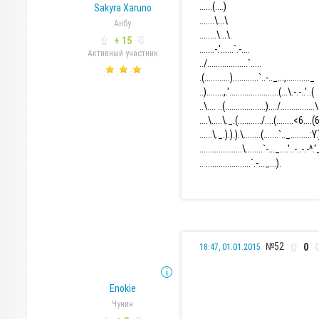
......(....)
Sakyra Xaruno
.......\...\
Анбу
........\...\.
+ 15
.......-.'......`.-....
Активный участник
../...................`.....
.(............)............`..-.._...,..........._
..)........,.'.......................(...\.-.-..'..(
..\.... ..(...................)..../................\
....\.....\._.(.........../....(........<6....(
......\._.).).).\........(.......`.._.........:
....................\........`-..._....'..-..-.-^.
.. .....................`.-..._...).
№52
0
18:47, 01.01.2015
Enokie
Чунин