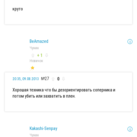
круто
BeAmazed
Чунин
+ 1
Новичок
№27
0
20:35, 09.08.2013
Хорошая техника что бы дезориентировать соперника и
потом убить или захватить в плен.
Kakashi-Senpay
Чунин