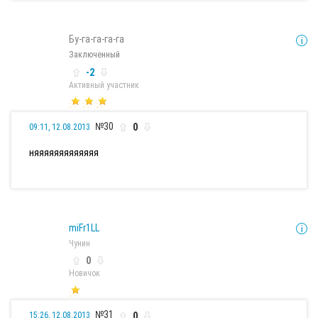
Бу-га-га-га-га
Заключенный
-2
Активный участник
№30
0
09:11, 12.08.2013
няяяяяяяяяяяяя
miFr1LL
Чунин
0
Новичок
№31
0
15:26, 12.08.2013