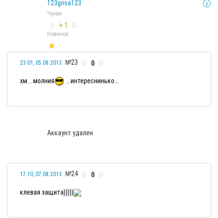
123grisa123
Чунин
+ 1
Новичок
№23
0
23:01, 05.08.2013
хм... молния
...интереснинько...
Аккаунт удален
№24
0
17:10, 07.08.2013
клевая защита)))))