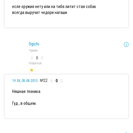
есле оружия нету или на тибя литит стая собак
всегда выручит чедори нагаши
Ogichi
Чунин
0
Новичок
№22
0
19:38, 05.08.2013
Няшная техника
Гуд , в общем..