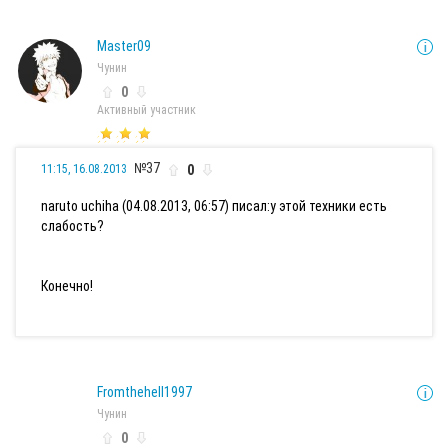
Master09
Чунин
0
Активный участник
№37
0
11:15, 16.08.2013
naruto uchiha (04.08.2013, 06:57) писал:
у этой техники есть
слабость?
Конечно!
Fromthehell1997
Чунин
0