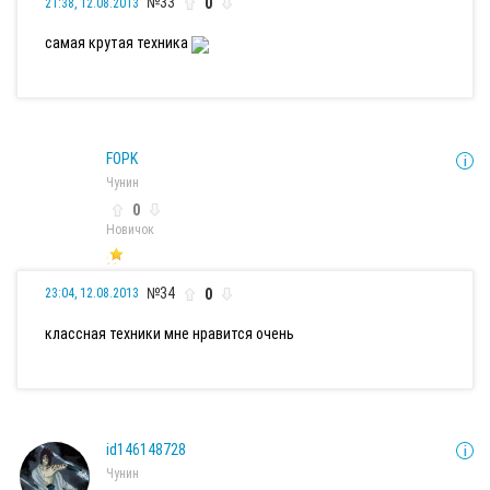
№33
0
21:38, 12.08.2013
самая крутая техника
FOPK
Чунин
0
Новичок
№34
0
23:04, 12.08.2013
классная техники мне нравится очень
id146148728
Чунин