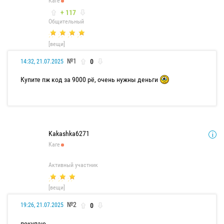
Каге
+ 117
Общительный
[вещи]
№1
0
14:32, 21.07.2025
Купите пж код за 9000 рё, очень нужны деньги
Kakashka6271
Каге
Активный участник
[вещи]
№2
0
19:26, 21.07.2025
покупаю