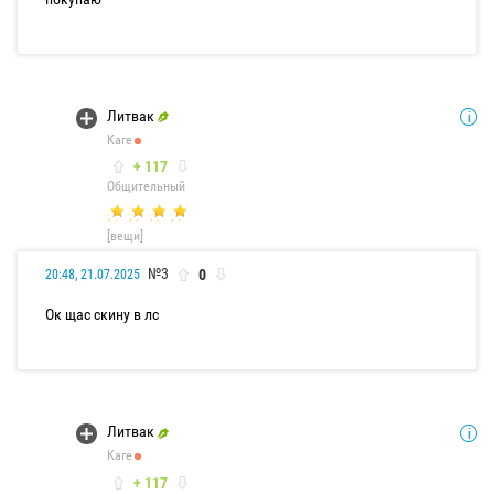
Литвак
Каге
+ 117
Общительный
[вещи]
№3
0
20:48, 21.07.2025
Ок щас скину в лс
Литвак
Каге
+ 117