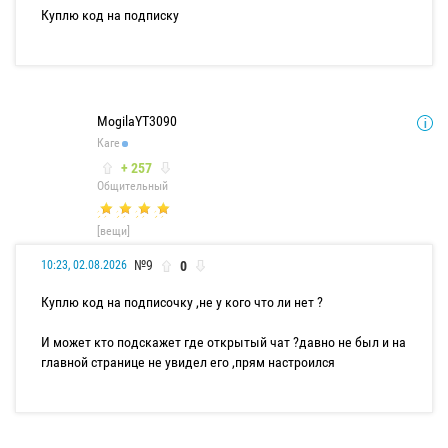
Куплю код на подписку
MogilaYT3090
Каге
+ 257
Общительный
[вещи]
№9
0
10:23, 02.08.2026
Куплю код на подписочку ,не у кого что ли нет ?
И может кто подскажет где открытый чат ?давно не был и на
главной странице не увидел его ,прям настроился