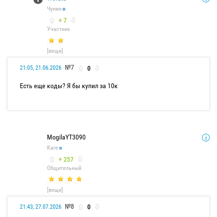
Чунин
+ 7
Участник
[вещи]
№7
0
21:05, 21.06.2026
Есть еще коды? Я бы купил за 10к
MogilaYT3090
Каге
+ 257
Общительный
[вещи]
№8
0
21:43, 27.07.2026