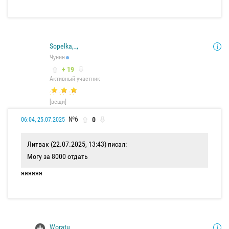
Sopelka,_,
Чунин
+ 19
Активный участник
[вещи]
№6
0
06:04, 25.07.2025
Литвак (22.07.2025, 13:43) писал:
Могу за 8000 отдать
яяяяяя
Woratu