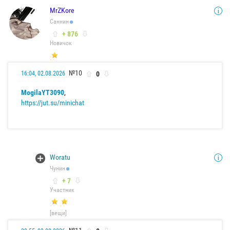
MrZKore
Саннин
+ 876
Новичок
№10
0
16:04, 02.08.2026
MogilaYT3090
,
https://jut.su/minichat
Woratu
Чунин
+ 7
Участник
[вещи]