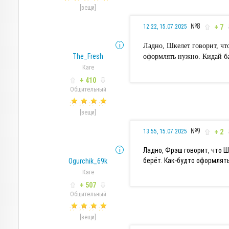
[вещи]
№8
+ 7
12:22, 15.07.2025
Ладно, Шкелет говорит, чт
The_Fresh
оформлять нужно. Кидай б
Каге
+ 410
Общительный
[вещи]
№9
+ 2
13:55, 15.07.2025
Ладно, Фрэш говорит, что Ш
берёт. Как-будто оформлять
Ogurchik_69k
Каге
+ 507
Общительный
[вещи]