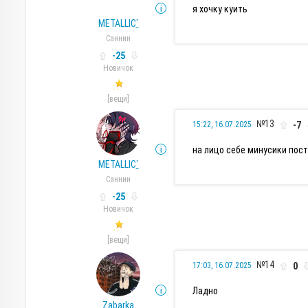
я хочку куить
METALLIC
`
Саннин
-25
Новичок
[вещи]
№13
-7
15:22, 16.07.2025
на лицо себе минусики пос
METALLIC
`
Саннин
-25
Новичок
[вещи]
№14
0
17:03, 16.07.2025
Ладно
Zabarka