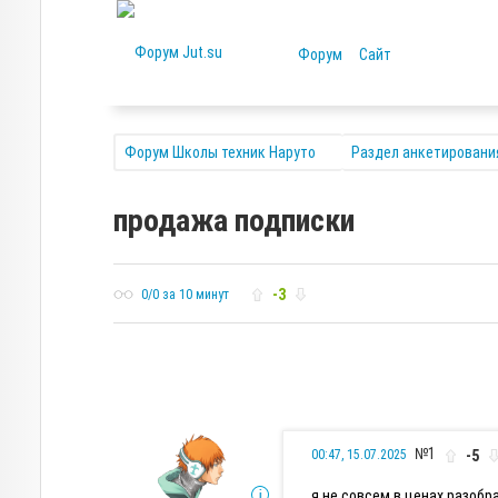
Форум
Сайт
Форум Школы техник Наруто
Раздел анкетировани
продажа подписки
-3
0/0 за 10 минут
№1
-5
00:47, 15.07.2025
я не совсем в ценах разобр