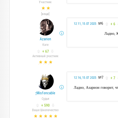
Участник
[вещи]
№6
+ 6
12:11, 15.07.2025
Ладно, К
Azarion
Каге
+ 67
Активный участник
№7
+ 7
12:16, 15.07.2025
Ладно, Азарион говорит, ч
•
Misfoncable
Судья
+ 590
Ваше Шкелечество