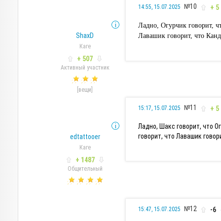
№10
+ 5
14:55, 15.07.2025
Ладно, Огурчик говорит, ч
ShaxD
Лавашик говорит, что Канд
Каге
+ 507
Активный участник
[вещи]
№11
+ 5
15:17, 15.07.2025
Ладно, Шакс говорит, что О
говорит, что Лавашик говори
edtattooer
Каге
+ 1487
Общительный
№12
-6
15:47, 15.07.2025