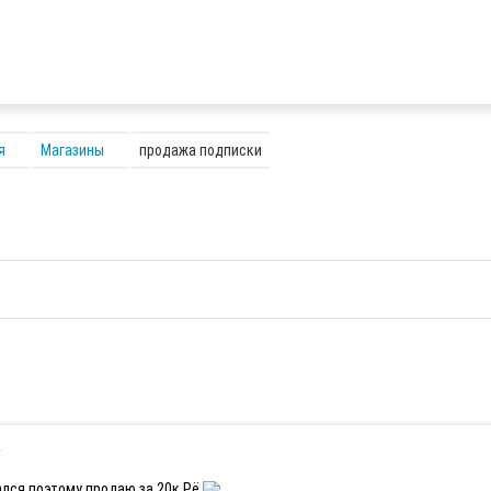
я
Магазины
продажа подписки
ался поэтому продаю за 20к Рё