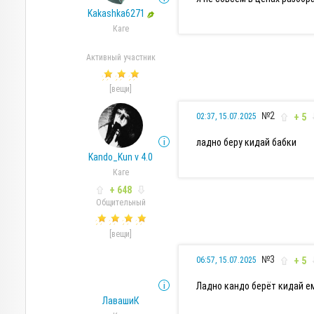
Kakashka6271
Каге
Активный участник
[вещи]
№2
+ 5
02:37, 15.07.2025
ладно беру кидай бабки
Kando_Kun v 4.0
Каге
+ 648
Общительный
[вещи]
№3
+ 5
06:57, 15.07.2025
Ладно кандо берёт кидай е
ЛавашиК