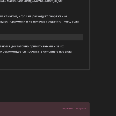
ены, макибиши, кемуридама, кибакуфуда,
им клинком, игрок не расходует снаряжение
диус поражения и не получает отдачи от него, если
итаются достаточно примитивными и за их
ьно рекомендуется прочитать основные правила
свернуть
закрыть