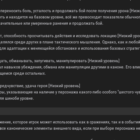
 переносить боль, усталость и продолжать бой после получения урона [Низ
ть и находится на базовом уровне, всё же превосходит показатели обычно
ачительные или умеренные ранения и продолжать бой.
кт, способность просчитывать действия и исследовать локацию [Низкий уро
делялся среди других в плане тактического мышления. Однако, как и люб
для адаптации к меняющейся обстановке и использования базовых стратег
дать, обманывать, запугивать, манипулировать [Низкий уровень]
л навыков убеждения, обмана или манипуляции другими в каноне. Его вли
щемся среди остальных.
предчувствие, удача героя [Низкий уровень]
ры, указывающие на наличие у персонажа какого-либо особого "шестого чув
ля шиноби уровне.
жение, которое игрок может использовать как в сражениях, так и в событ
все канонические элементы внешнего вида, если при выборе персонажа не