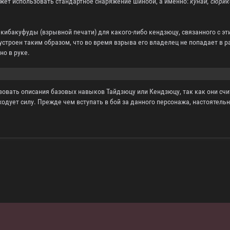
жет использовать стандартное снаряжение шиноби, а именно:
кунаи, сюрик
 кибакуфуды (взрывной печати) для какого-либо кендзюцу, связанного с эт
устроен таким образом, что во время взрыва его владелец не попадает в ра
о в руке.
твовать описания базовых навыков Тайдзюцу или Кендзюцу, так как они сч
ходует силу. Прежде чем вступать в бой за данного персонажа, настоятел