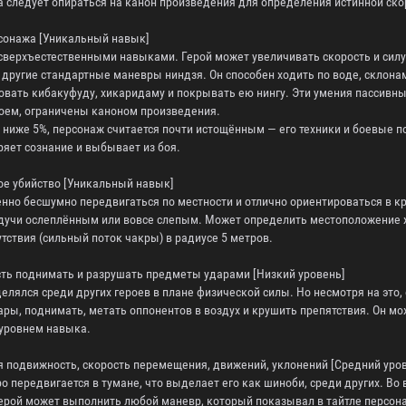
а следует опираться на канон произведения для определения истинной скор
рсонажа [Уникальный навык]
сверхъестественными навыками. Герой может увеличивать скорость и силу
другие стандартные маневры ниндзя. Он способен ходить по воде, склона
вать кибакуфуду, хикаридаму и покрывать ею нингу. Эти умения пассивны
оем, ограничены каноном произведения.
я ниже 5%, персонаж считается почти истощённым — его техники и боевые п
яет сознание и выбывает из боя.
ое убийство [Уникальный навык]
нно бесшумно передвигаться по местности и отлично ориентироваться в кр
будучи ослеплённым или вовсе слепым. Может определить местоположение 
ствия (сильный поток чакры) в радиусе 5 метров.
сть поднимать и разрушать предметы ударами [Низкий уровень]
елялся среди других героев в плане физической силы. Но несмотря на это,
ры, поднимать, метать оппонентов в воздух и крушить препятствия. Он м
 уровнем навыка.
я подвижность, скорость перемещения, движений, уклонений [Средний уро
 передвигается в тумане, что выделает его как шиноби, среди других. Во 
Герой может выполнить любой маневр, который показывал в тайтле персон