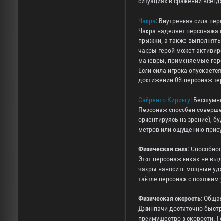
ситуациях в сражении всегд
Чакра
: Внутренняя сила пе
Чакра наделяет персонажа 
прыжки, а также выполнять 
чакры герой может активиро
маневры, применяемые гер
Если сила игрока опускаетс
достижении 0% персонаж тер
Сайренто Кирингу
: Бесшумн
Персонаж способен соверше
ориентируясь на зрение), 
метров или ощущению присут
Физическая сила
: Способно
Этот персонаж никак не выд
чакры наносить мощные уда
тайтле персонаж с похожим
Физическая скорость
: Обща
Джинпачи достаточно быстро
преимущество в скорости. 