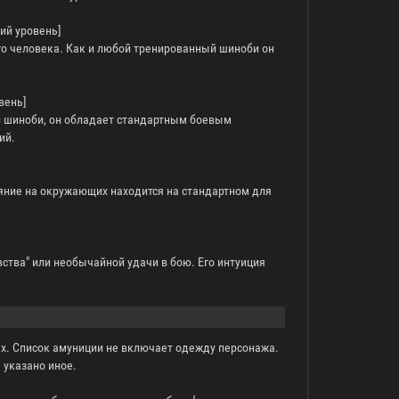
кий уровень]
го человека. Как и любой тренированный шиноби он
вень]
ой шиноби, он обладает стандартным боевым
ий.
яние на окружающих находится на стандартном для
ства" или необычайной удачи в бою. Его интуиция
иях. Список амуниции не включает одежду персонажа.
 указано иное.