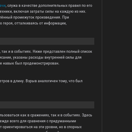
ачи
, служа в качестве дополнительных правил по его
ехники, включая затраты силы на каждую из них.
елённый промежуток произведения. При
ю героя, отталкиваясь от информации,
, так и в событиях. Ниже представлен полный список
исание, указаны расходы внутренней силы для
где навык был продемонстрирован.
етров в длину. Взрыв аналогичен тому, что был
ьзоваться как в сражениях, так и в событиях. Здесь
ежде всего для сравнения с придуманными
 ориентироваться на эти уровни, но в спорных