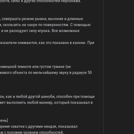
ости, силы и других способностей персонажа.
, совершать резкие рывки, высокие и длинные
м, скользить на чакре по поверхностям. С помощью
 и не расходуют силу игрока. Все возможные
оказатели снижаются, как это показано в каноне. При
омешной темноте или густом тумане (не
живого объекта по мельчайшему звуку в радиусе 50
 он, как и любой другой шиноби, способен при помощи
ожет выполнить любой маневр, который показывал в
вень]
время схватки с другими ниндзя, показывал
аж с похожим уровнем способностей.