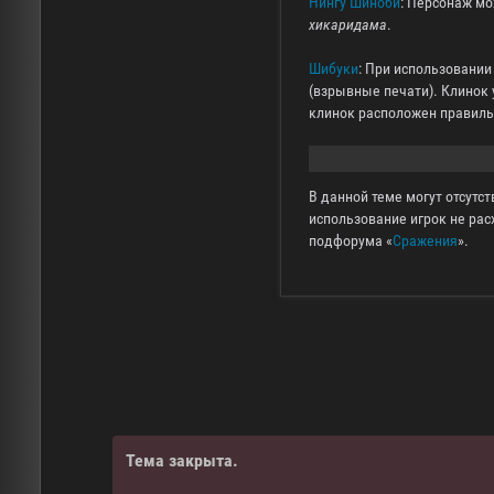
Нингу Шиноби
: Персонаж мо
хикаридама
.
Шибуки
: При использовании
(взрывные печати). Клинок 
клинок расположен правильн
В данной теме могут отсутс
использование игрок не рас
подфорума «
Сражения
».
Тема закрыта.