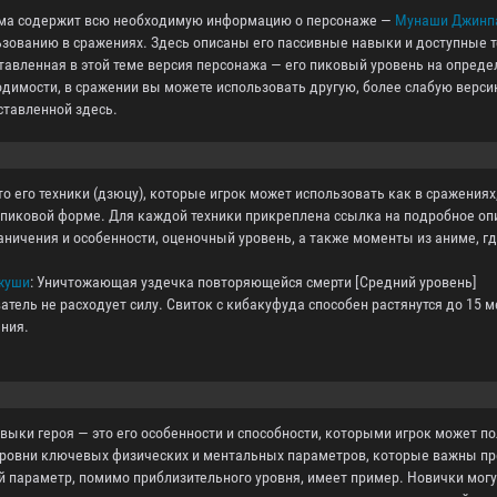
ема содержит всю необходимую информацию о персонаже —
Мунаши Джинп
зованию в сражениях. Здесь описаны его пассивные навыки и доступные т
тавленная в этой теме версия персонажа — его пиковый уровень на опред
димости, в сражении вы можете использовать другую, более слабую верси
ставленной здесь.
о его техники (дзюцу), которые игрок может использовать как в сражениях
о пиковой форме. Для каждой техники прикреплена ссылка на подробное оп
аничения и особенности, оценочный уровень, а также моменты из аниме, 
джуши
: Уничтожающая уздечка повторяющейся смерти [Средний уровень]
атель не расходует силу. Свиток с кибакуфуда способен растянутся до 15 м
ения.
ыки героя — это его особенности и способности, которыми игрок может пол
ровни ключевых физических и ментальных параметров, которые важны пр
параметр, помимо приблизительного уровня, имеет пример. Новички могут