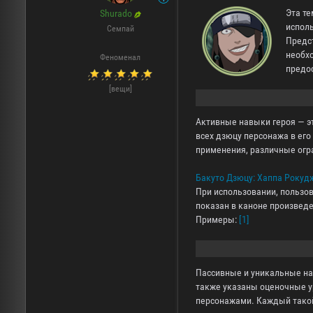
Эта т
Shurado
исполь
Семпай
Предс
необхо
Феноменал
предо
[вещи]
Активные навыки героя — эт
всех дзюцу персонажа в ег
применения, различные огр
Бакуто Дзюцу: Хаппа Року
При использовании, пользов
показан в каноне произвед
Примеры:
[1]
Пассивные и уникальные нав
также указаны оценочные у
персонажами. Каждый такой 