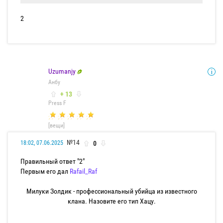
2
Uzumanjy
Анбу
+ 13
Press F
[вещи]
№14
0
18:02, 07.06.2025
Правильный ответ "2"
Первым его дал
Rafail_Raf
Милуки Золдик - профессиональный убийца из известного
клана. Назовите его тип Хацу.