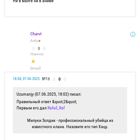
Ни в манге ни в аниме
Charvt
Анбу
0
Новичок
[вещи]
№16
0
18:04, 07.06.2025
Uzumanjy (07.06.2025, 18:02) писал:
Правильный ответ &quot;2&quot;
Первым его дал
Rafail_Raf
Милуки Золдик - профессиональный убийца из
известного клана. Назовите его тип Хацу.