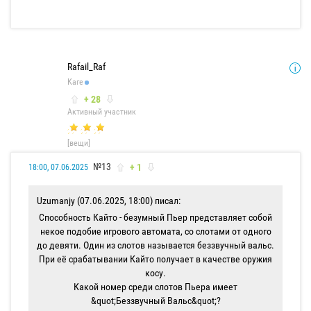
Rafail_Raf
Каге
+ 28
Активный участник
[вещи]
№13
+ 1
18:00, 07.06.2025
Uzumanjy (07.06.2025, 18:00) писал:
Способность Кайто - безумный Пьер представляет собой
некое подобие игрового автомата, со слотами от одного
до девяти. Один из слотов называется беззвучный вальс.
При её срабатывании Кайто получает в качестве оружия
косу.
Какой номер среди слотов Пьера имеет
&quot;Беззвучный Вальс&quot;?