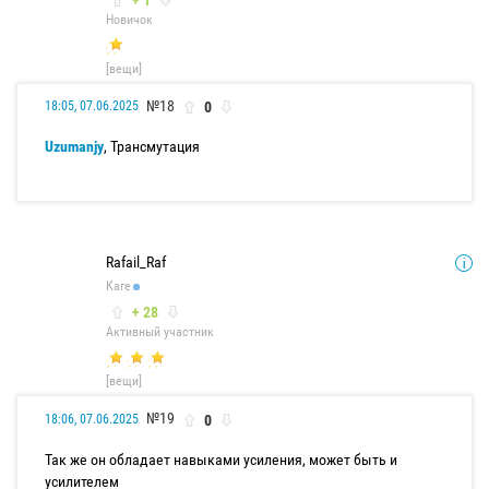
Новичок
[вещи]
№18
0
18:05, 07.06.2025
Uzumanjy
, Трансмутация
Rafail_Raf
Каге
+ 28
Активный участник
[вещи]
№19
0
18:06, 07.06.2025
Так же он обладает навыками усиления, может быть и
усилителем