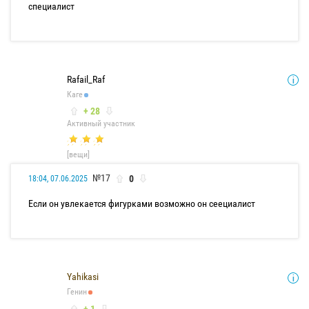
специалист
Rafail_Raf
Каге
+ 28
Активный участник
[вещи]
№17
0
18:04, 07.06.2025
Если он увлекается фигурками возможно он сеециалист
Yahikasi
Генин
+ 1