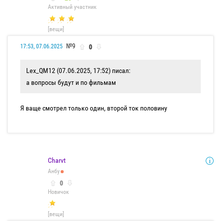
Активный участник
[вещи]
№9
0
17:53, 07.06.2025
Lex_QM12 (07.06.2025, 17:52) писал:
а вопросы будут и по фильмам
Я ваще смотрел только один, второй ток половину
Charvt
Анбу
0
Новичок
[вещи]