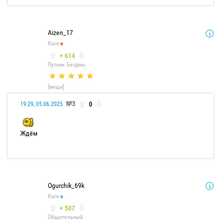
Aizen_17
Каге
+ 614
Путник Бездны
[вещи]
№3
0
19:29, 05.06.2025
Ждём
Ogurchik_69k
Каге
+ 507
Общительный