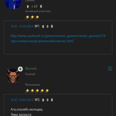
Саннин
+ 37
Активный участник
№1
0
19:31, 15.03.2014
http://www.youloveit.ru/games/anime_games/naruto_games/219
-igra-sozdaj-svoego-personazha-naruto.html
Shurado
Семпай
Феноменал
№2
0
19:41, 15.03.2014
Ага,спасибо молодец.
Тема закрыта.