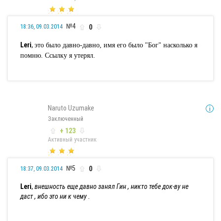
№4
0
18:36, 09.03.2014
Leri
,
это было давно-давно, имя его было "Бог" насколько я
помню. Ссылку я утерял.
Naruto Uzumake
Заключенный
+ 123
Активный участник
№5
0
18:37, 09.03.2014
Leri
,
внешность еще давно занял Гин , никто тебе док-ву не
даст , ибо это ни к чему .