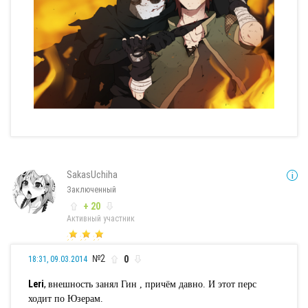
SakasUchiha
Заключенный
+ 20
Активный участник
№2
0
18:31, 09.03.2014
Leri
,
внешность занял Гин , причём давно. И этот перс
ходит по Юзерам.