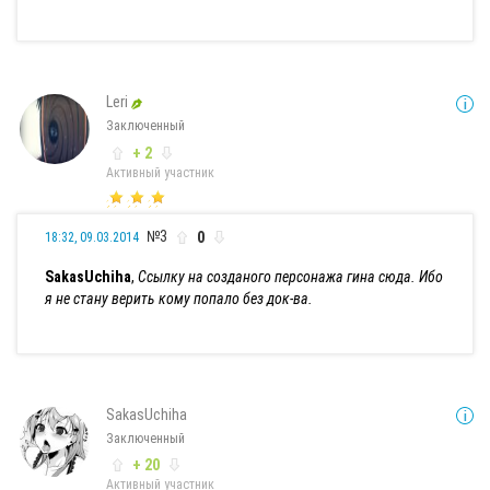
Leri
Заключенный
+ 2
Активный участник
№3
0
18:32, 09.03.2014
SakasUchiha
,
Ссылку на созданого персонажа гина сюда. Ибо
я не стану верить кому попало без док-ва.
SakasUchiha
Заключенный
+ 20
Активный участник