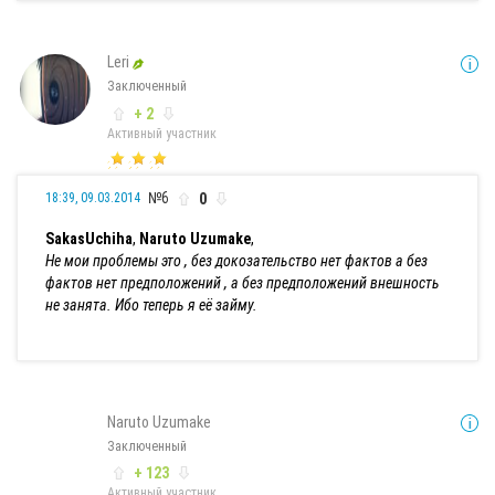
Leri
Заключенный
+ 2
Активный участник
№6
0
18:39, 09.03.2014
SakasUchiha
,
Naruto Uzumake
,
Не мои проблемы это , без докозательство нет фактов а без
фактов нет предположений , а без предположений внешность
не занята. Ибо теперь я её займу.
Naruto Uzumake
Заключенный
+ 123
Активный участник