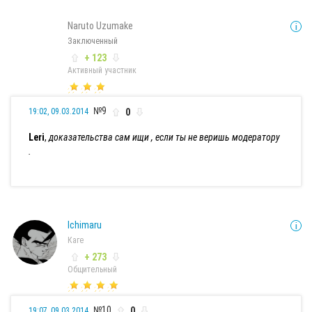
Naruto Uzumake
Заключенный
+ 123
Активный участник
№9
0
19:02, 09.03.2014
Leri
,
доказательства сам ищи , если ты не веришь модератору
.
Ichimaru
Каге
+ 273
Общительный
№10
0
19:07, 09.03.2014