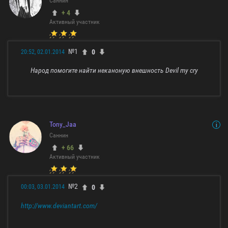
Саннин
+ 4
Активный участник
№1
0
20:52, 02.01.2014
Народ помогите найти неканоную внешность Devil my cry
Tony_Jaa
Саннин
+ 66
Активный участник
№2
0
00:03, 03.01.2014
http://www.deviantart.com/