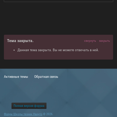
Тема закрыта.
свернуть
закрыть
Данная тема закрыта. Вы не можете отвечать в ней.
Активные темы
Обратная связь
Полная версия форума
Форум Школы техник Наруто
© 2026.