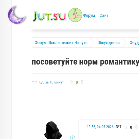
Форум
Сайт
Форум Школы техник Наруто
Обсуждения
Флуд
посоветуйте норм романтик
0
0/0 за 10 минут
№1
0
13:56, 04.06.2026