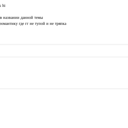
 hi
и в названии данной темы
омантику где гг не тупой и не тряпка