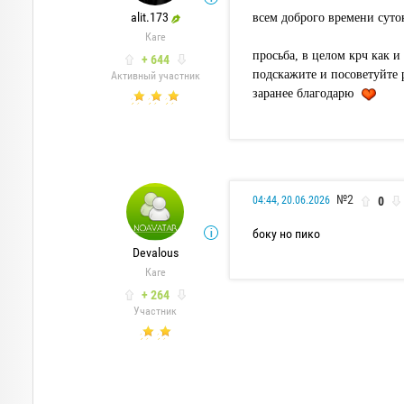
alit.173
всем доброго времени суток
Каге
просьба, в целом крч как 
+ 644
подскажите и посоветуйте р
Активный участник
заранее благодарю
№2
0
04:44, 20.06.2026
боку но пико
Devalous
Каге
+ 264
Участник