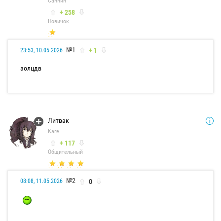
Саннин
+ 258
Новичок
№1
+ 1
23:53, 10.05.2026
аолцдв
Литвак
Каге
+ 117
Общительный
№2
0
08:08, 11.05.2026