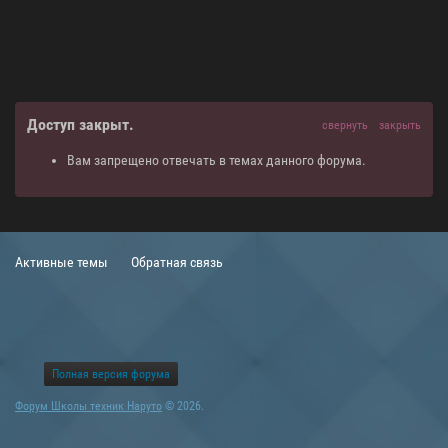
Доступ закрыт.
свернуть
закрыть
Вам запрещено отвечать в темах данного форума.
Активные темы
Обратная связь
Полная версия форума
Форум Школы техник Наруто
© 2026.