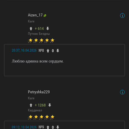
Aizen_17
Каге
+ 614
Путник Бездны
№8
0
20:37, 10.04.2026
Люблю админа всем сердцем.
Petryshka229
Каге
+ 1268
Кардинал
№9
0
09:12, 13.04.2026