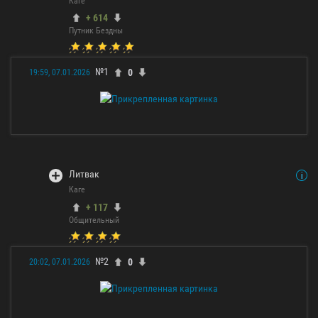
Каге
+ 614
Путник Бездны
№1
0
19:59, 07.01.2026
Литвак
Каге
+ 117
Общительный
№2
0
20:02, 07.01.2026