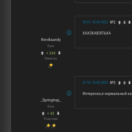
№2
0
20:51, 16.03.2022
ХАХЗХАВЗПЪХА
thevikaandy
Каге
+ 244
Новичок
№3
0
21:18, 16.03.2022
Интересно,я нормальный каг
_Springtrap_
Каге
+ 42
Участник