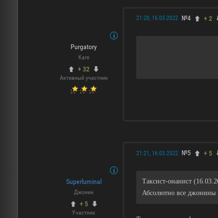
№4
+ 2
21:20, 16.03.2022
Purgatory
Каге
+ 32
Активный участник
№5
+ 5
21:21, 16.03.2022
Superluminal
Таксист-онанист (16.03.2
Джонин
Абсолютно все джонины 
+ 5
Участник