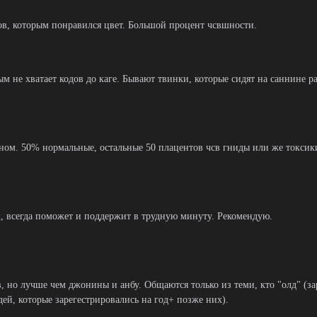
ров, которым понравился цвет. Большой процент чсвшности.
ым не хватает кодов до каге. Бывают твинки, которые сидят на саннине 
ном. 50% нормальные, остальные 50 плацентов чсв гниды или же токсик
, всегда поможет и поддержит в трудную минуту. Рекомендую.
, но лучше чем джонины и анбу. Общаются только из теми, кто "олд" (за
дей, которые зарегестрировались на год+ позже них).