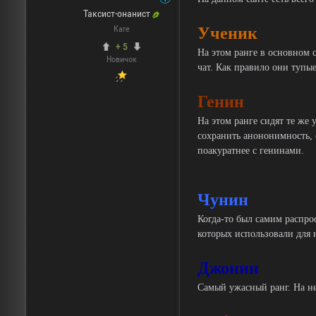
Таксист-онанист
Ученик
Каге
+ 5
На этом ранге в основном с
Новичок
чат. Как правило они тупые
Генин
На этом ранге сидят те же 
сохранить анононимность, с
поакуратнее с генинами.
Чунин
Когда-то был самим распро
которых использовали для 
Джонин
Самый ужасный ранг. На не