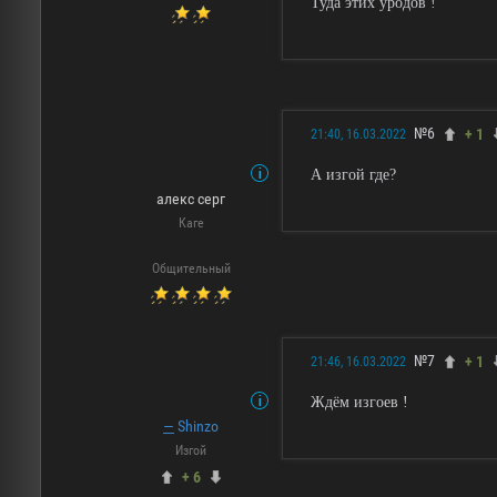
Туда этих уродов !
№6
+ 1
21:40, 16.03.2022
А изгой где?
алекс серг
Каге
Общительный
№7
+ 1
21:46, 16.03.2022
Ждём изгоев !
—
Shinzo
Изгой
+ 6