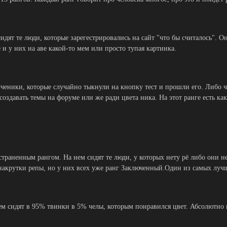
идят те люди, которые зарегестрировались на сайт "что бы считалось". О
 и у них на аве какой-то мем или просто тупая картинка.
ученики, которые случайно тыкнули на кнопку тест и прошли его. Либо чь
оздавать темы на форуме или же ради цвета ника. На этот ранге есть как
страненным рангом. На нем сидят те люди, у которых нету рё либо они н
накрутки репы, но у них всех уже ранг Заключенный.Один из самых лучш
м сидят в 95% твинки в 5% челы, которым понравился цвет. Абсолютно 