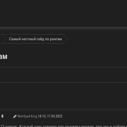
Самый честный гайд по рангам
гам
Red-Eyed King
18:13, 17.03.2022
 13 рангов. Каждый ранг говорит про человека многое, про это и пойдет р