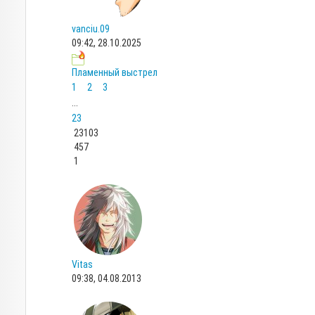
vanciu.09
09:42, 28.10.2025
Пламенный выстрел
1
2
3
...
23
23103
457
1
Vitas
09:38, 04.08.2013