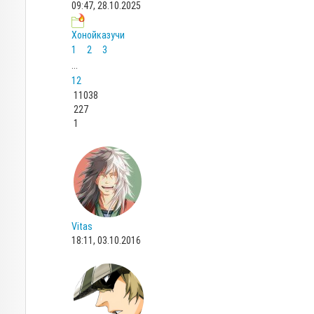
09:47, 28.10.2025
Хонойказучи
1
2
3
...
12
11038
227
1
Vitas
18:11, 03.10.2016