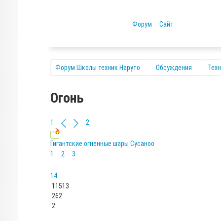
Форум
Сайт
Форум Школы техник Наруто
Обсуждения
Тех
Огонь
1
2
Гигантские огненные шары Сусаноо
1
2
3
...
14
11513
262
2