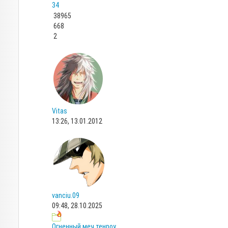
34
38965
668
2
Vitas
13:26, 13.01.2012
vanciu.09
09:48, 28.10.2025
Огненный меч тенроу