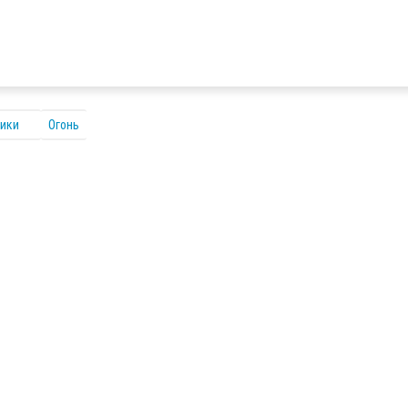
ники
Огонь