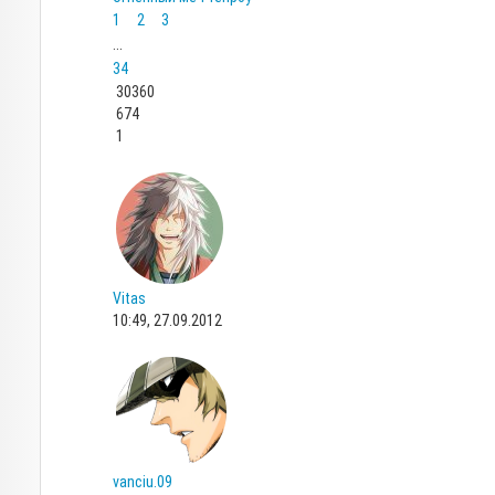
1
2
3
...
34
30360
674
1
Vitas
10:49, 27.09.2012
vanciu.09