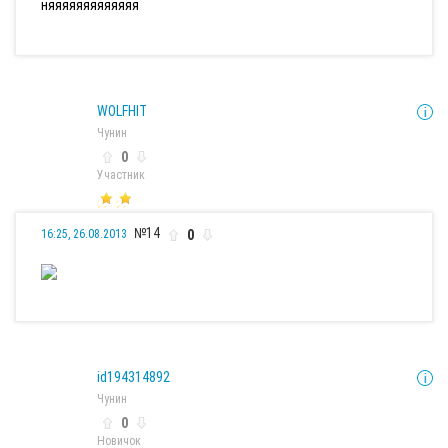
няяяяяяяяяяяяя
WOLFHIT
Чунин
0
Участник
№14
0
16:25, 26.08.2013
id194314892
Чунин
0
Новичок