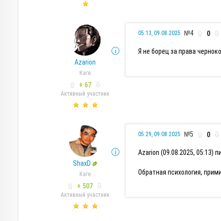
№4
0
05:13, 09.08.2025
Я не борец за права чернок
Azarion
Каге
+ 67
Активный участник
№5
0
05:29, 09.08.2025
Azarion (09.08.2025, 05:13) п
ShaxD
Обратная психология, прими
Каге
+ 507
Активный участник