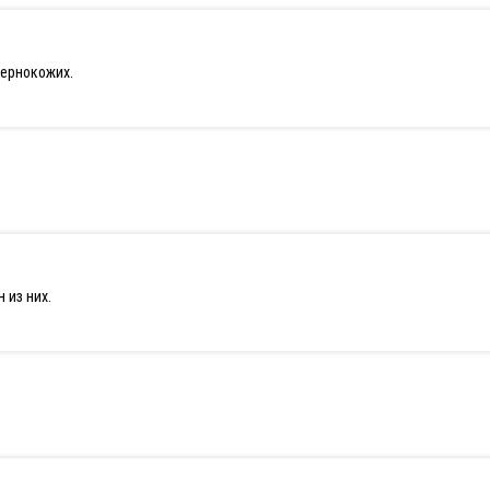
чернокожих.
 из них.