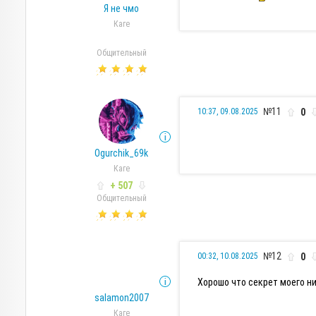
Я не чмо
Каге
Общительный
№11
0
10:37, 09.08.2025
Ogurchik_69k
Каге
+ 507
Общительный
№12
0
00:32, 10.08.2025
Хорошо что секрет моего ни
salamon2007
Каге