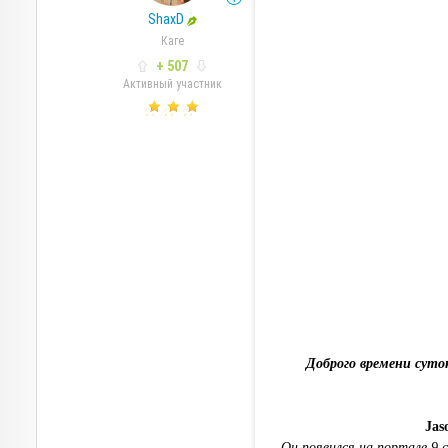
ShaxD
Каге
+ 507
Активный участник
Доброго времени суто
Jas
Он появился на портале 9 