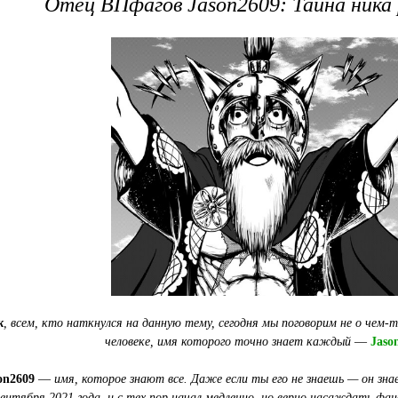
Отец ВПфагов Jason2609: Тайна ника
к
, всем, кто наткнулся на данную тему, сегодня мы поговорим не о чем-т
человеке, имя которого точно знает каждый
—
Jaso
on2609
—
имя, которое знают все. Даже если ты его не знаешь — он зна
сентября 2021 года, и с тех пор начал медленно, но верно насаждать фа