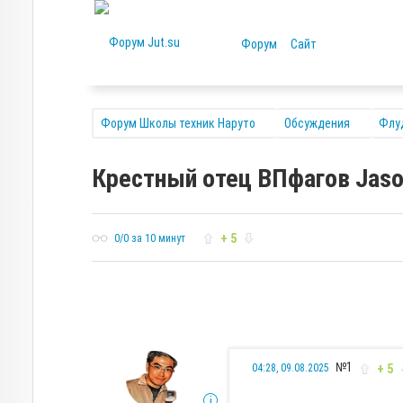
Форум
Сайт
Форум Школы техник Наруто
Обсуждения
Флу
Крестный отец ВПфагов Jaso
+ 5
0/0 за 10 минут
№1
+ 5
04:28, 09.08.2025