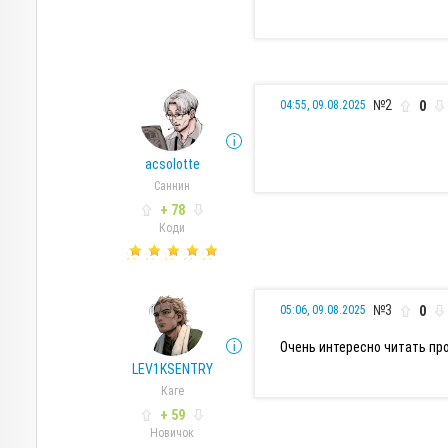
№2
0
04:55, 09.08.2025
acsolotte
Саннин
+ 78
Коди
№3
0
05:06, 09.08.2025
Очень интересно читать пр
LEV1KSENTRY
Каге
+ 59
Новичок