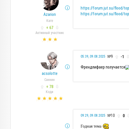
https://forum.jut.su/flood/to
https://forum.jut.su/flood/to
Azarion
Каге
+ 67
Активный участник
№9
-1
05:39, 09.08.2025
Френдлифаер получается
acsolotte
Саннин
+ 78
Коди
№10
0
09:29, 09.08.2025
Годная тема