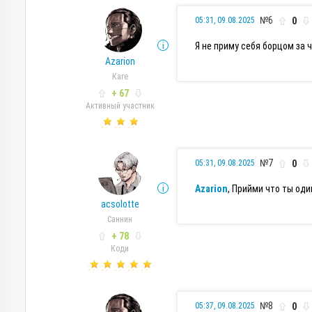
№6
0
05:31, 09.08.2025
Я не приму себя борцом за 
Azarion
Каге
+ 67
Активный участник
№7
0
05:31, 09.08.2025
Azarion
, Прийми что ты один
acsolotte
Саннин
+ 78
Коди
№8
0
05:37, 09.08.2025