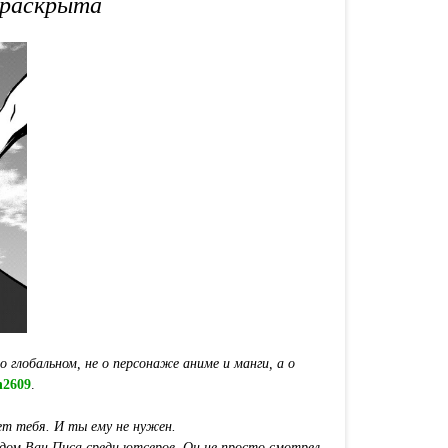
 раскрыта
о глобальном, не о персонаже аниме и манги, а о
n2609
.
ет тебя. И ты ему не нужен.
ндом Ван Писа среди ютсеров. Он не просто смотрел