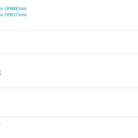
pic-189888.html
pic-189637.html