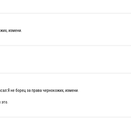
ожих, измени.
исал:
Я не борец за права чернокожих, измени.
 это.