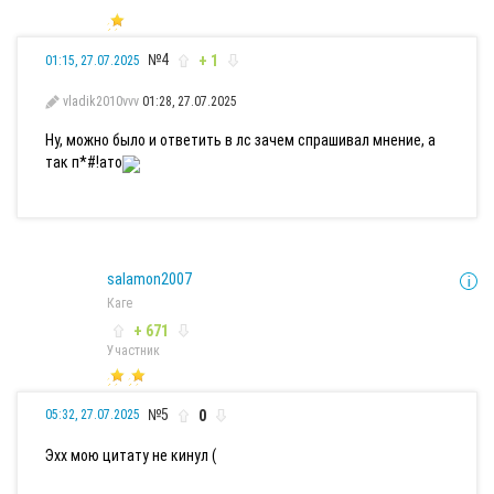
№4
+ 1
01:15, 27.07.2025
vladik2010vvv
01:28, 27.07.2025
Ну, можно было и ответить в лс зачем спрашивал мнение, а
так п*#!ато
salamon2007
Каге
+ 671
Участник
№5
0
05:32, 27.07.2025
Эхх мою цитату не кинул (