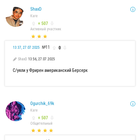
ShaxD
Каге
+ 507
Активный участник
№11
0
13:37, 27.07.2025
ShaxD
13:56, 27.07.2025
С/уяли у Фрирен американский Берсерк
Ogurchik_69k
Каге
+ 507
Общительный