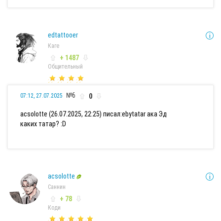
edtattooer
Каге
+ 1487
Общительный
№6
0
07:12, 27.07.2025
acsolotte (26.07.2025, 22:25) писал:
ebytatar ака Эд
каких татар? :D
acsolotte
Саннин
+ 78
Коди