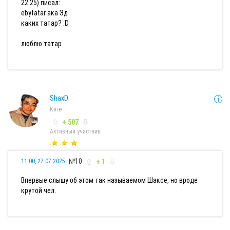
22:25) писал:
ebytatar ака Эд
каких татар? :D
люблю татар
ShaxD
Каге
+ 507
Активный участник
№10
+ 1
11:00, 27.07.2025
Впервые слышу об этом так называемом Шаксе, но вроде
крутой чел.