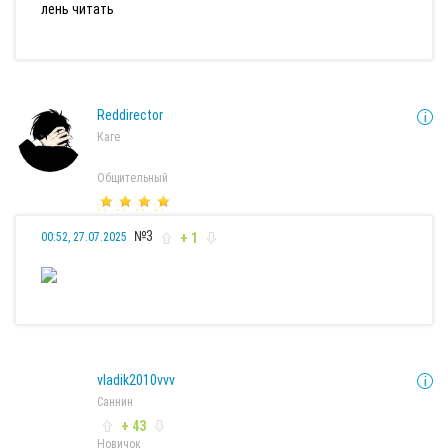
лень читать
Reddirector
Каге
Общительный
№3
+ 1
00:52, 27.07.2025
vladik2010vvv
Саннин
+ 43
Новичок