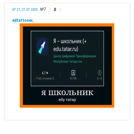
№7
0
07:21, 27.07.2025
edtattooer
,