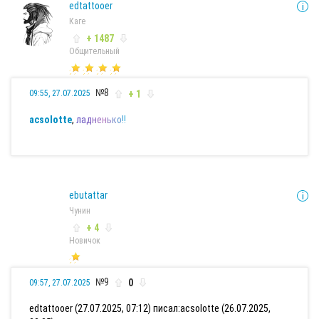
edtattooer
Каге
+ 1487
Общительный
№8
+ 1
09:55, 27.07.2025
acsolotte
,
л
а
д
н
е
н
ь
к
о
!
!
ebutattar
Чунин
+ 4
Новичок
№9
0
09:57, 27.07.2025
edtattooer (27.07.2025, 07:12) писал:
acsolotte (26.07.2025,