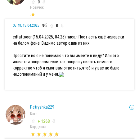
0
Новичок
№5
0
05:48, 15.04.2025
edtattooer (15.04.2025, 04:25) писал:
Пост есть ещё человеки
на белом фоне. Видимо автор один из них
Простите но я не понимаю что вы имеете в виду? Или это
является вопросом если так попрошу писать немного
корректно чтоб я смог вам ответить,чтоб и у вас не было
недопониманий и у меня.
Petryshka229
Каге
+ 1268
Кардинал