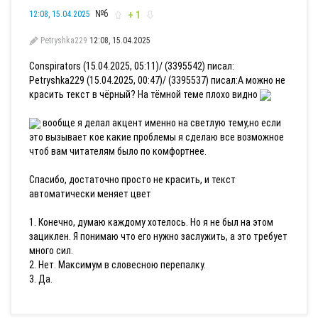
№6
+ 1
12:08, 15.04.2025
Petryshka229
12:08, 15.04.2025
Conspirators (15.04.2025, 05:11)/ (3395542) писал:
Petryshka229 (15.04.2025, 00:47)/ (3395537) писал:
А можно не
красить текст в чёрный? На тёмной теме плохо видно
вообще я делал акцент именно на светлую тему,но если
это вызывает кое какие проблемы я сделаю все возможное
чтоб вам читателям было по комфортнее.
Спасибо, достаточно просто не красить, и текст
автоматически меняет цвет
1. Конечно, думаю каждому хотелось. Но я не был на этом
зациклен. Я понимаю что его нужно заслужить, а это требует
много сил.
2. Нет. Максимум в словесною перепалку.
3. Да.