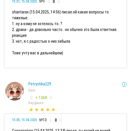
№9
0
15:01, 15.04.2025
shantarax (15.04.2025, 14:56) писал:
ой какие вопросы то
тяжелые..
1. ну а кому не хотелось то..?
2. драки - да довольно часто.. но обычно это была ответная
реакция
3. нет, я с радостью о них забыла
Тоже учту вас в дальнейшем)
Petryshka229
Каге
+ 1268
Кардинал
№10
0
15:05, 15.04.2025
Conspirators (15.04.2025, 13:34) писал:
ты волей не волей