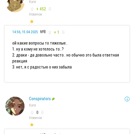
Каге
+ 452
Новичок
№8
+ 1
14:56, 15.04.2025
ой какие вопросы то тяжелые..
1. ну а кому не хотелось то..?
2. драки - да довольно часто.. но обычно это была ответная
реакция
3. нет, я с радостью о них забыла
Conspirators
Каге
0
Новичок