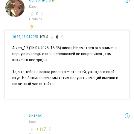
Conspirators
Каге
0
Новичок
№13
0
16:32, 15.04.2025
Aizen_17 (15.04.2025, 15:35) писал:
Не смотрел это аниме , в
первую очередь стиль персонажей не понравился , там
какие-то все уроды.
То, что тебе не зашла рисовка — это окей, у каждого свой
вкус. Но больше всего мы хотим получить эмоций именно с
сюжетный части тайтла.
Литвак
Каге
+ 117