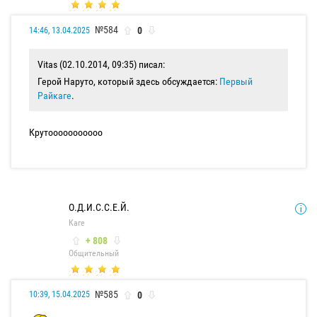
№584
0
14:46, 13.04.2025
Vitas (02.10.2014, 09:35) писал:
Герой Наруто, который здесь обсуждается:
Первый
Райкаге
.
Крутооооооооооо
О.Д.И.С.С.Е.Й.
Каге
+ 808
Общительный
№585
0
10:39, 15.04.2025