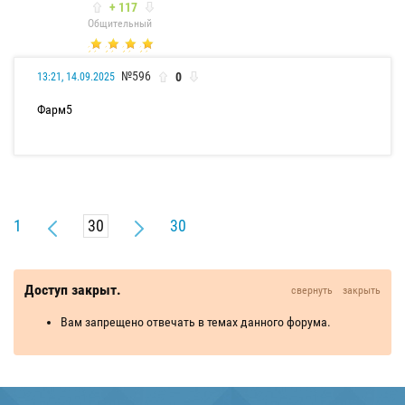
+ 117
Общительный
№596
0
13:21, 14.09.2025
Фарм5
1
30
Доступ закрыт.
свернуть
закрыть
Вам запрещено отвечать в темах данного форума.