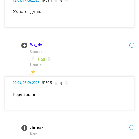
0
12:05, 17.08.2025
Уважаю админа
Wx_xlv
Саннин
+ 50
Новичок
№595
0
00:06, 07.09.2025
Норм как то
Литвак
Каге