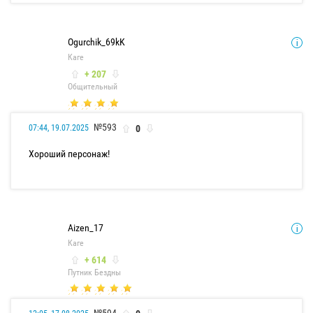
Ogurchik_69kK
Каге
+ 207
Общительный
№593
0
07:44, 19.07.2025
Хороший персонаж!
Aizen_17
Каге
+ 614
Путник Бездны
№594