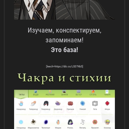
Изучаем, конспектируем,
запоминаем!
Это база!
[leech=https://ibb.co/LSD7Nb5]