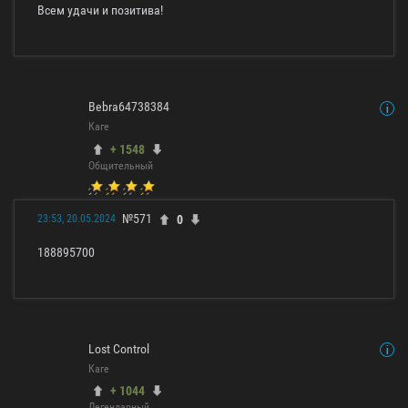
Всем удачи и позитива!
Bebra64738384
Каге
+ 1548
Общительный
№571
0
23:53, 20.05.2024
188895700
Lost Control
Каге
+ 1044
Легендарный