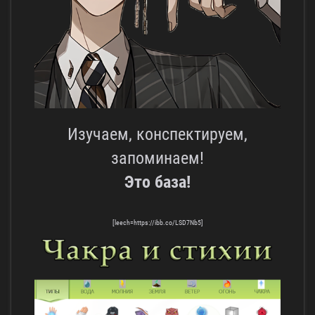
Изучаем, конспектируем,
запоминаем!
Это база!
[leech=https://ibb.co/LSD7Nb5]