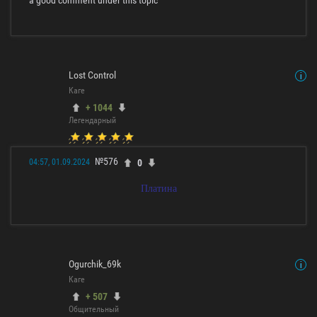
a good comment under this topic
Lost Control
Каге
+ 1044
Легендарный
№576
0
04:57, 01.09.2024
Платина
Ogurchik_69k
Каге
+ 507
Общительный