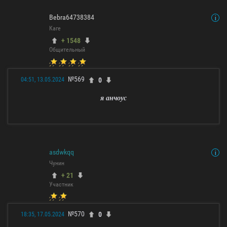
Bebra64738384
Каге
+ 1548
Общительный
№569
0
04:51, 13.05.2024
я анчоус
asdwkqq
Чунин
+ 21
Участник
№570
0
18:35, 17.05.2024