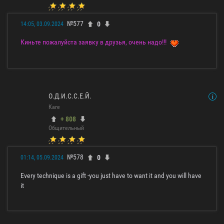
№577
0
14:05, 03.09.2024
Киньте пожалуйста заявку в друзья, очень надо!!!
О.Д.И.С.С.Е.Й.
Каге
+ 808
Общительный
№578
0
01:14, 05.09.2024
Every technique is a gift -you just have to want it and you will have
it