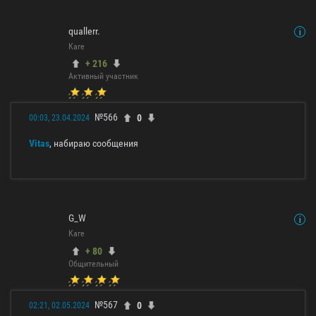
quallerr.
Каге
+ 216
Активный участник
№566
0
00:03, 23.04.2024
Vitas
, набираю сообщения
G_W
Каге
+ 80
Общительный
№567
0
02:21, 02.05.2024