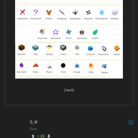
[/leech]
G_W
Каге
+ 80