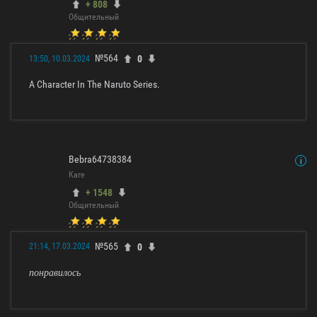
+ 808
Общительный
№564
0
13:50, 10.03.2024
A Character In The Naruto Series.
Bebra64738384
Каге
+ 1548
Общительный
№565
0
21:14, 17.03.2024
понравилось