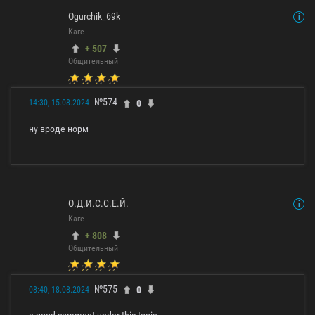
Ogurchik_69k
Каге
+ 507
Общительный
№574
0
14:30, 15.08.2024
ну вроде норм
О.Д.И.С.С.Е.Й.
Каге
+ 808
Общительный
№575
0
08:40, 18.08.2024