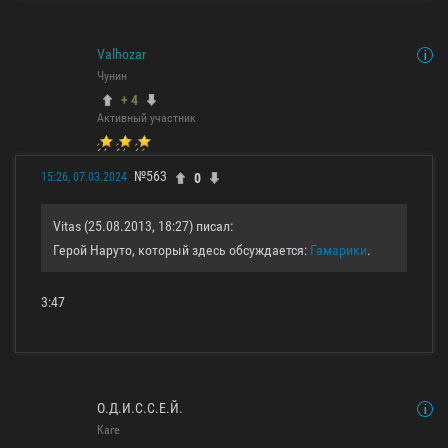
Valhozar
Чунин
+ 4
Активный участник
№563
0
15:26, 07.03.2024
Vitas (25.08.2013, 18:27) писал:
Герой Наруто, который здесь обсуждается:
Гамарики
.
3:47
О.Д.И.С.С.Е.Й.
Каге