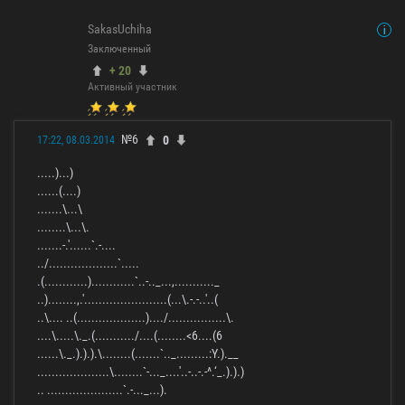
SakasUchiha
Заключенный
+ 20
Активный участник
№6
0
17:22, 08.03.2014
.....)...)
......(....)
.......\...\
........\...\.
.......-.'......`.-....
../...................`.....
.(............)............`..-.._...,..........._
..)........,.'.......................(...\.-.-..'..(
..\.... ..(...................)..../................\.
....\.....\._.(.........../....(........<6....(6
......\._.).).).\........(.......`.._.........:Y.).__
....................\........`-..._....'..-..-.-^.‘_.).).)
.. .....................`.-..._...).