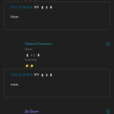
№8
0
15:37, 11.04.2014
Норм.
Первый Хошикаге
Чунин
+ 1
Участник
№9
0
14:52, 27.05.2014
норм.
Ди Даруя