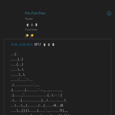
Pim Pom Pam
Чунин
0
Участник
№17
0
16:45, 14.09.2014
....(.`.
.......)...)
......(....)
.......\...\
........\...\.
.......-.'......`.-....
../...................`.....
.(............)............`..-.._...,..........._
..)........,.'.......................(...\.-.-..'..(
..\.... ..(...................)..../................\.
....\.....\._.(.........../....(........<6....(6
......\._.).).).\........(.......`.._.........:Y.).__