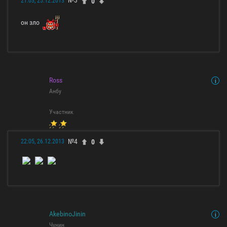
№3
0
21:03, 25.12.2013
он зло
Ross
Анбу
Участник
№4
0
22:05, 26.12.2013
AkebinoJinin
Чунин