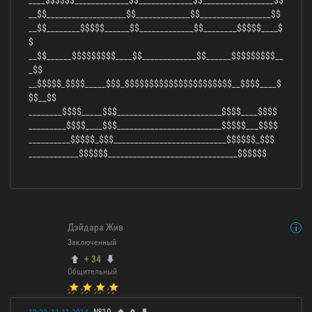
__$$___________________$$_____________$$_________________$$
__$$________$$$$$______$$_____________$$________$$$$$____$
$
__$$______$$$$$$$$$____$$_____________$$______$$$$$$$$$__
_$$
__$$$$$_$$$$_____$$$_$$$$$$$$$$$$$$$$$$$$$$__$$$$____$
$$__$$
________$$$$_____$$$_________________________$$$$____$$$$
_________$$$$____$$$_________________________$$$$$___$$$$
__________$$$$$_$$$___________________________$$$$$$_$$$
____________$$$$$$_______________________________$$$$$$
Дэйдара Жив
Заключенный
+ 34
Общительный