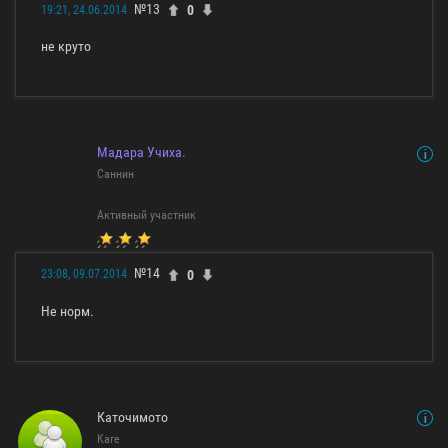
№13
0
19:21, 24.06.2014
не круто
Мaдaрa Учиха.
Саннин
Активный участник
№14
0
23:08, 09.07.2014
Не норм.
Каточимото
Каге