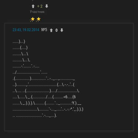
+ 2
Участник
№5
0
23:43, 19.02.2014
.....)...)
......(....)
.......\...\
........\...\.
.......-.'......`.-....
../...................`.....
.(............)............`..-.._...,..........._
..)........,.'.......................(...\.-.-..'..(
..\.... ..(...................)..../................\.
....\.....\._.(.........../....(........<6....(6
......\._.).).).\........(.......`.._.........:Y.).__
....................\........`-..._....'..-..-.-^.‘_.).).)
.. .....................`.-..._...).