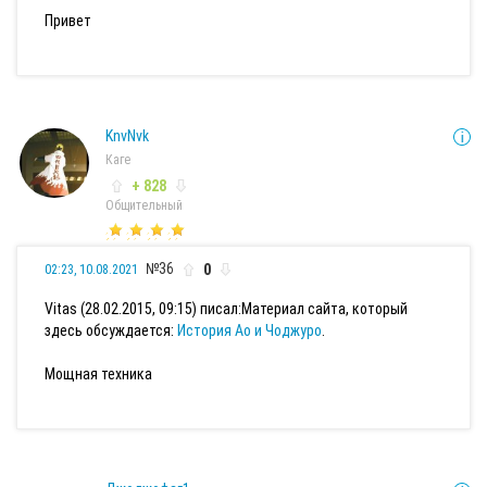
Привет
KnvNvk
Каге
+ 828
Общительный
№36
0
02:23, 10.08.2021
Vitas (28.02.2015, 09:15) писал:
Материал сайта, который
здесь обсуждается:
История Ао и Чоджуро
.
Мощная техника