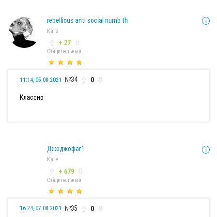
rebellious anti social numb th
Каге
+ 27
Общительный
№34
0
11:14, 05.08.2021
Классно
Джоджофаг1
Каге
+ 679
Общительный
№35
0
16:24, 07.08.2021