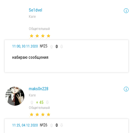
Se1dvel
Каге
Общительный
№25
0
11:00, 30.11.2020
набираю сообщения
maks0n228
Каге
+ 45
Общительный
№26
0
11:25, 04.12.2020