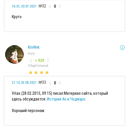
№32
0
16:33, 30.07.2021
Круто
KnvNvk
Каге
+ 828
Общительный
№33
0
21:14, 02.08.2021
Vitas (28.02.2015, 09:15) писал:
Материал сайта, который
здесь обсуждается:
История Ао и Чоджуро
.
Хороший персонаж