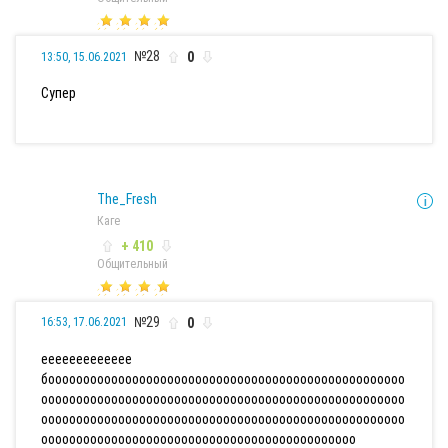
№28
0
13:50, 15.06.2021
Супер
The_Fresh
Каге
+ 410
Общительный
№29
0
16:53, 17.06.2021
еееееееееееее
бооооооооооооооооооооооооооооооооооооооооооооооооооо
оооооооооооооооооооооооооооооооооооооооооооооооооооо
оооооооооооооооооооооооооооооооооооооооооооооооооооо
ооооооооооооооооооооооооооооооооооооооооооооо