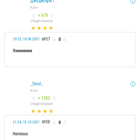
Джоджофаг1
Каге
+ 679
Общительный
№37
0
10:32, 10.08.2021
Хмммммм
_Devil_
Каге
+ 1202
Общительный
№38
0
21:54, 15.10.2021
Неплохо