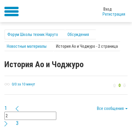
Вход
Регистрация
Форум Школы техник Наруто
Обсуждения
Новостные материалы
История Ао и Чоджуро - 2 страница
История Ао и Чоджуро
0/0 за 10 минут
0
1
Все сообщения
3