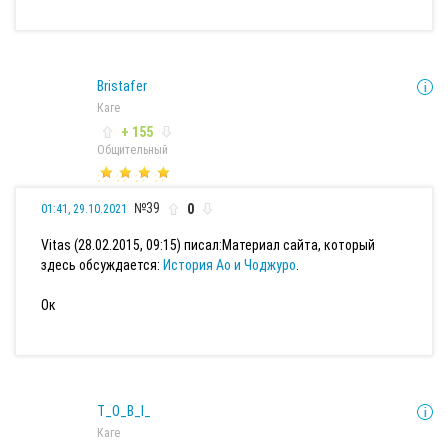
Bristafer
Каге
+ 155
Общительный
№39
0
01:41, 29.10.2021
Vitas (28.02.2015, 09:15) писал:
Материал сайта, который
здесь обсуждается:
История Ао и Чоджуро
.
Ок
T_O_B_I_
Каге