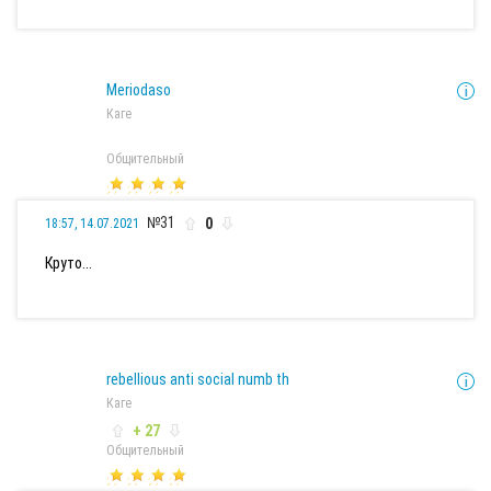
Meriodaso
Каге
Общительный
№31
0
18:57, 14.07.2021
Круто...
rebellious anti social numb th
Каге
+ 27
Общительный