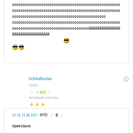
оооооооооооооооооооооооооооооооооооооооооооооооооооо
оооооооооооооооооооооооооооооооооооооооооооооооооооо
ооооооооооооооооооооооооооооооооооооооооооооо
оооооооооооооооооооооооооооооооооооооооооооооооооооо
оооооооооооооооооооооооооооооооооооооййййййййййййййй
йййййййййййййййййй
UchihaRuslan
Чунин
+ 469
Активный участник
№30
0
23:18, 22.06.2021
прикольно.