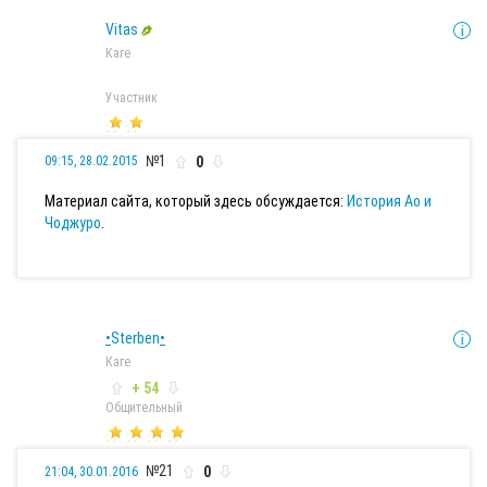
Vitas
Каге
Участник
№1
0
09:15, 28.02.2015
Материал сайта, который здесь обсуждается:
История Ао и
Чоджуро
.
•
Sterben
•
Каге
+ 54
Общительный
№21
0
21:04, 30.01.2016