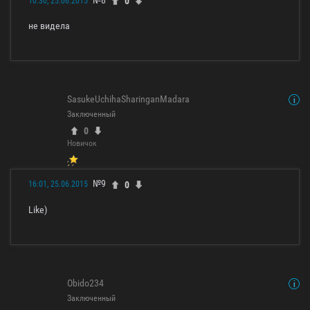
0
10:30, 25.06.2015
не видела
SasukeUchihaSharinganMadara
Заключенный
0
Новичок
№9
0
16:01, 25.06.2015
Like)
Obido234
Заключенный