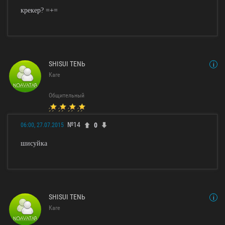
крекер? =+=
SHISUI TENЬ
Каге
Общительный
№14
0
06:00, 27.07.2015
шисуйка
SHISUI TENЬ
Каге