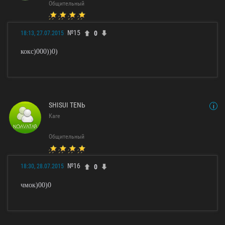
Общительный
№15
0
18:13, 27.07.2015
кокс)000))0)
SHISUI TENЬ
Каге
Общительный
№16
0
18:30, 28.07.2015
чмок)00)0