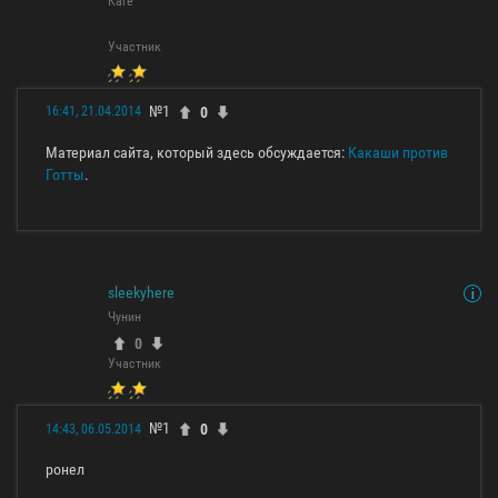
Каге
Участник
№1
0
16:41, 21.04.2014
Материал сайта, который здесь обсуждается:
Какаши против
Готты
.
sleekyhere
Чунин
0
Участник
№1
0
14:43, 06.05.2014
ронел