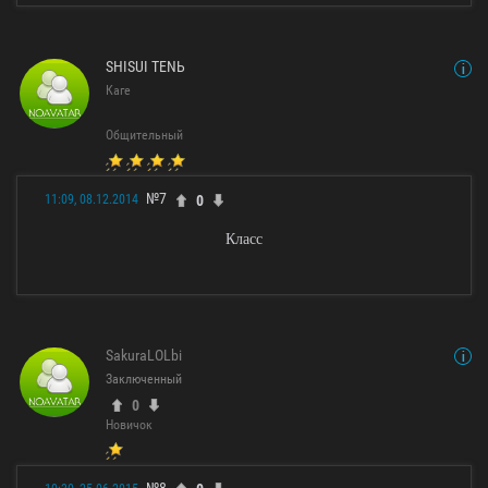
SHISUI TENЬ
Каге
Общительный
№7
0
11:09, 08.12.2014
Класс
SakuraLOLbi
Заключенный
0
Новичок
№8