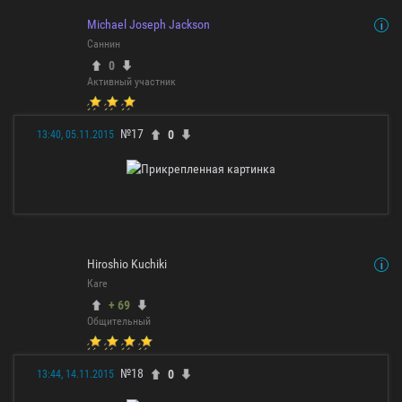
Michael Joseph Jackson
Саннин
0
Активный участник
№17
0
13:40, 05.11.2015
Hiroshio Kuchiki
Каге
+ 69
Общительный
№18
0
13:44, 14.11.2015