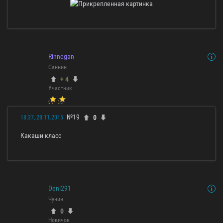
Rinnegan
Саннин
+ 4
Участник
№19
0
18:37, 28.11.2015
Какаши класс
Deni291
Чунин
0
Новичок