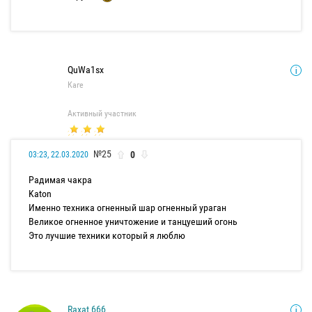
QuWa1sx
Каге
Активный участник
№25
0
03:23, 22.03.2020
Радимая чакра
Katon
Именно техника огненный шар огненный ураган
Великое огненное уничтожение и танцуеший огонь
Это лучшие техники который я люблю
Raxat 666