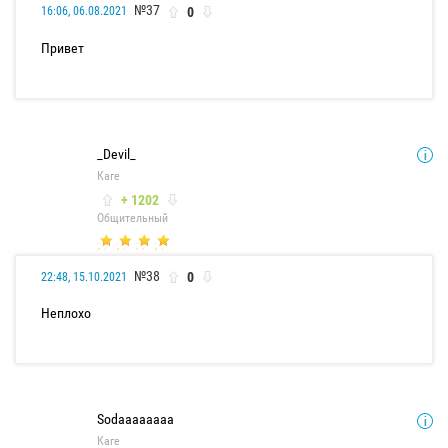
№37
0
16:06, 06.08.2021
Привет
_Devil_
Каге
+ 1202
Общительный
№38
0
22:48, 15.10.2021
Неплохо
Sodaaaaaaaa
Каге