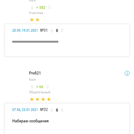
Каге
+ 582
Участник
№31
0
20:59, 19.01.2021
нннннннннннннннннннннн
Profi21
Каге
+ 66
Общительный
№32
0
07:56, 23.01.2021
Набираю сообщения